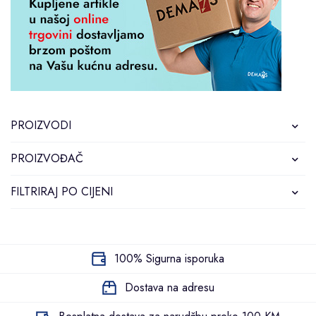
PROIZVODI
PROIZVOĐAČ
FILTRIRAJ PO CIJENI
100% Sigurna isporuka
Dostava na adresu