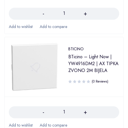
Količina
BTICINO
BTicino – Light Now |
YW4916DM2 | AX TIPKA
ZVONO 2M BIJELA
(0 Reviews)
Količina