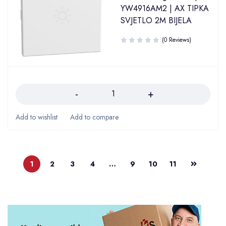
YW4916AM2 | AX TIPKA
SVJETLO 2M BIJELA
(0 Reviews)
Količina
1
2
3
4
…
9
10
11