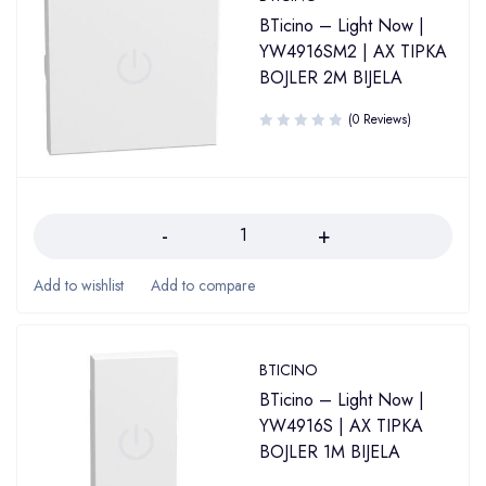
BTicino – Light Now |
YW4916SM2 | AX TIPKA
BOJLER 2M BIJELA
(0 Reviews)
Količina
BTICINO
BTicino – Light Now |
YW4916S | AX TIPKA
BOJLER 1M BIJELA