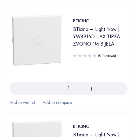
BTICINO
BTicino – Light Now |
YW4916D | AX TIPKA
ZVONO 1M BIJELA
(0 Reviews)
Količina
BTICINO
BTicino – Light Now |