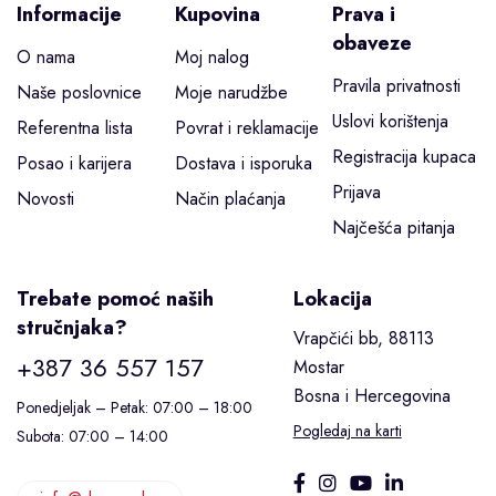
Informacije
Kupovina
Prava i
obaveze
O nama
Moj nalog
Pravila privatnosti
Naše poslovnice
Moje narudžbe
Uslovi korištenja
Referentna lista
Povrat i reklamacije
Registracija kupaca
Posao i karijera
Dostava i isporuka
Prijava
Novosti
Način plaćanja
Najčešća pitanja
Trebate pomoć naših
Lokacija
stručnjaka?
Vrapčići bb, 88113
+387 36 557 157
Mostar
Bosna i Hercegovina
Ponedjeljak – Petak: 07:00 – 18:00
Pogledaj na karti
Subota: 07:00 – 14:00