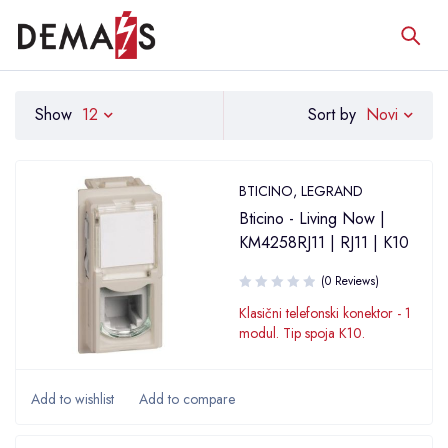
Novi
Show
12
Sort by
BTICINO
,
LEGRAND
Bticino - Living Now |
KM4258RJ11 | RJ11 | K10
(0 Reviews)
Klasični telefonski konektor - 1
modul. Tip spoja K10.