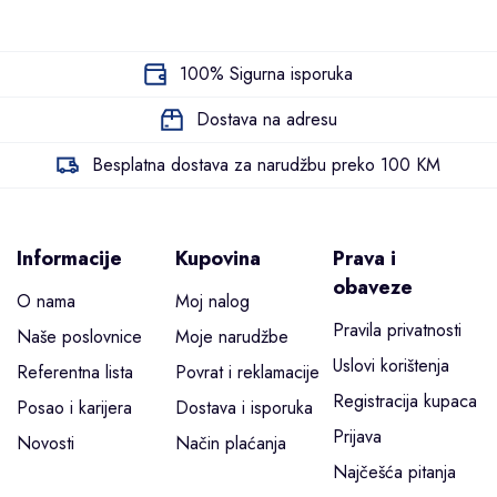
100% Sigurna isporuka
Dostava na adresu
Besplatna dostava za narudžbu preko 100 KM
Informacije
Kupovina
Prava i
obaveze
O nama
Moj nalog
Pravila privatnosti
Naše poslovnice
Moje narudžbe
Uslovi korištenja
Referentna lista
Povrat i reklamacije
Registracija kupaca
Posao i karijera
Dostava i isporuka
Prijava
Novosti
Način plaćanja
Najčešća pitanja