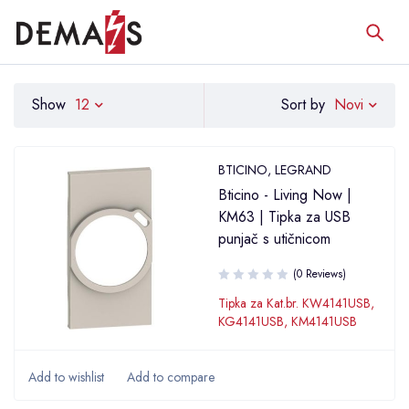
Novi
Show
12
Sort by
BTICINO
,
LEGRAND
Bticino - Living Now |
KM63 | Tipka za USB
punjač s utičnicom
(0 Reviews)
Tipka za Kat.br. KW4141USB,
KG4141USB, KM4141USB