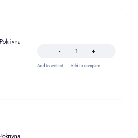
Količina
Pokrivna
Pokrivna