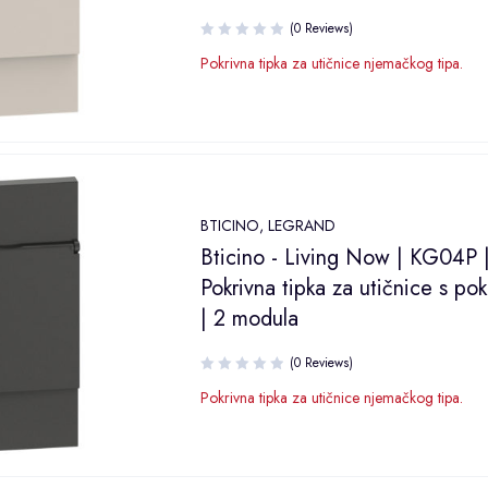
(0 Reviews)
Pokrivna tipka za utičnice njemačkog tipa.
BTICINO
,
LEGRAND
Bticino - Living Now | KG04P 
Pokrivna tipka za utičnice s p
| 2 modula
(0 Reviews)
Pokrivna tipka za utičnice njemačkog tipa.