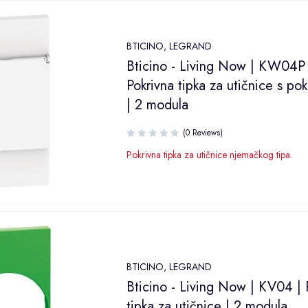
BTICINO
,
LEGRAND
Bticino - Living Now | KW04P 
Pokrivna tipka za utičnice s p
| 2 modula
(0 Reviews)
Pokrivna tipka za utičnice njemačkog tipa.
BTICINO
,
LEGRAND
Bticino - Living Now | KV04 | 
tipka za utičnice | 2 modula