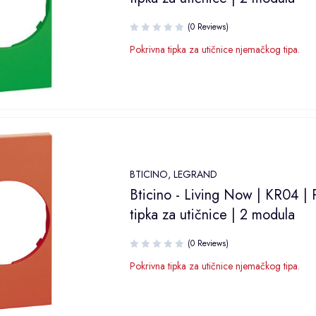
(0 Reviews)
Pokrivna tipka za utičnice njemačkog tipa.
BTICINO
,
LEGRAND
Bticino - Living Now | KR04 | 
tipka za utičnice | 2 modula
(0 Reviews)
Pokrivna tipka za utičnice njemačkog tipa.