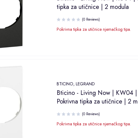
tipka za utičnice | 2 modula
(0 Reviews)
Pokrivna tipka za utičnice njemačkog tipa.
BTICINO
,
LEGRAND
Bticino - Living Now | KW04 |
Pokrivna tipka za utičnice | 2 
(0 Reviews)
Pokrivna tipka za utičnice njemačkog tipa.