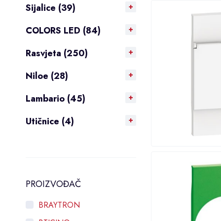
Sijalice (39)
COLORS LED (84)
Rasvjeta (250)
Niloe (28)
Lambario (45)
Utičnice (4)
PROIZVOĐAČ
BRAYTRON