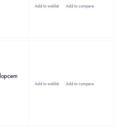
|
oklopcem