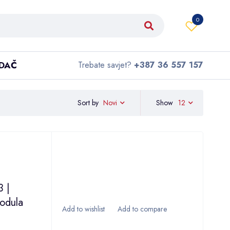
0
IDAČ
Trebate savjet?
+387 36 557 157
Sort by
Show
12
Novi
3 |
modula