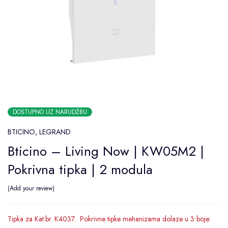
DOSTUPNO UZ NARUDŽBU
BTICINO
,
LEGRAND
Bticino – Living Now | KW05M2 |
Pokrivna tipka | 2 modula
Add your review
Tipka za Kat.br. K4037. Pokrivne tipke mehanizama dolaze u 3 boje: