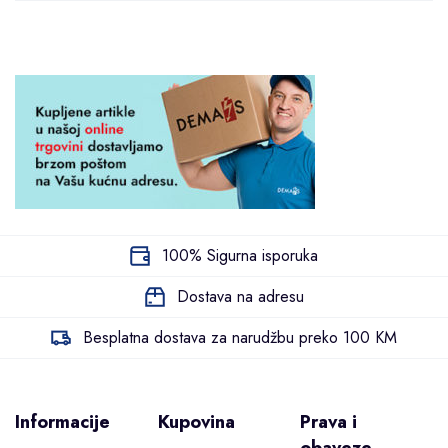
100% Sigurna isporuka
Dostava na adresu
Besplatna dostava za narudžbu preko 100 KM
Informacije
Kupovina
Prava i