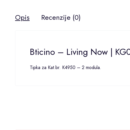
Opis
Recenzije (0)
Bticino – Living Now | KG0
Tipka za Kat.br. K4950 – 2 modula.