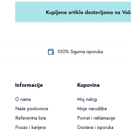
100% Sigurna isporuka
Informacije
Kupovina
O nama
Moj nalog
Naše poslovnice
Moje narudžbe
Referentna lista
Povrat i reklamacije
Posao i karijera
Dostava i isporuka