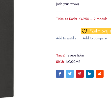
Add your review
Tipka za Kat.br. K4950 – 2 modula.
"Želim ovaj a
Tags:
slijepa tipka
SKU:
KG00M2