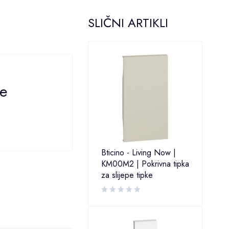
SLIČNI ARTIKLI
ke
Bticino - Living Now |
KM00M2 | Pokrivna tipka
za slijepe tipke