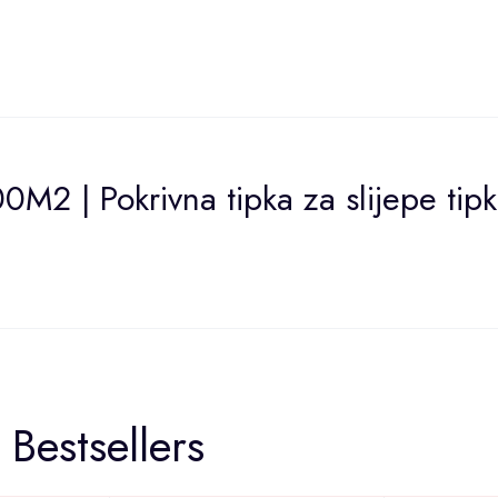
0M2 | Pokrivna tipka za slijepe tip
Bestsellers