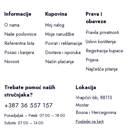
Informacije
Kupovina
Prava i
obaveze
O nama
Moj nalog
Pravila privatnosti
Naše poslovnice
Moje narudžbe
Uslovi korištenja
Referentna lista
Povrat i reklamacije
Registracija kupaca
Posao i karijera
Dostava i isporuka
Prijava
Novosti
Način plaćanja
Najčešća pitanja
Trebate pomoć naših
Lokacija
stručnjaka?
Vrapčići bb, 88113
+387 36 557 157
Mostar
Bosna i Hercegovina
Ponedjeljak – Petak: 07:00 – 18:00
Pogledaj na karti
Subota: 07:00 – 14:00