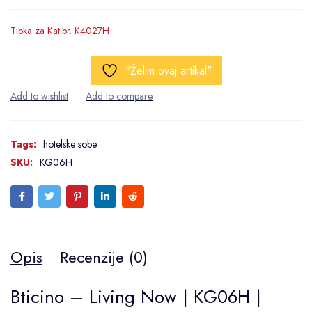
Tipka za Kat.br. K4027H
"Želim ovaj artikal"
Tags:
hotelske sobe
SKU:
KG06H
Opis
Recenzije (0)
Bticino – Living Now | KG06H |