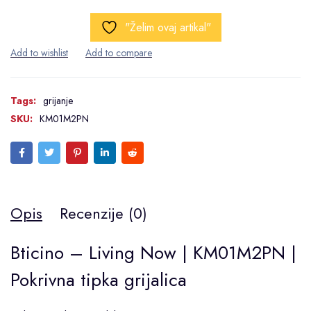
"Želim ovaj artikal"
Tags:
grijanje
SKU:
KM01M2PN
Opis
Recenzije (0)
Bticino – Living Now | KM01M2PN |
Pokrivna tipka grijalica