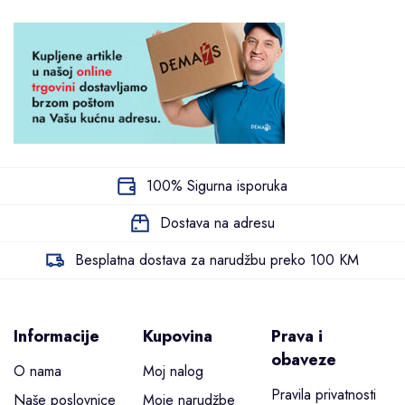
100% Sigurna isporuka
Dostava na adresu
Besplatna dostava za narudžbu preko 100 KM
Informacije
Kupovina
Prava i
obaveze
O nama
Moj nalog
Pravila privatnosti
Naše poslovnice
Moje narudžbe