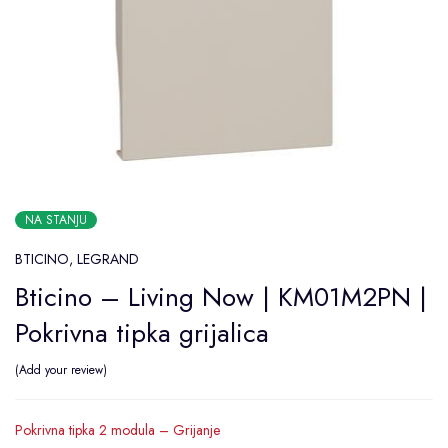
NA STANJU
BTICINO
,
LEGRAND
Bticino – Living Now | KM01M2PN |
Pokrivna tipka grijalica
Add your review
Pokrivna tipka 2 modula – Grijanje