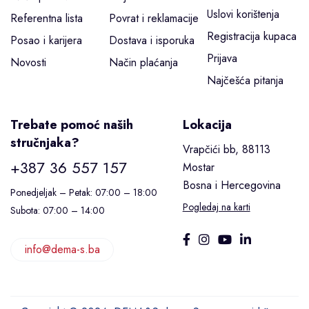
Uslovi korištenja
Referentna lista
Povrat i reklamacije
Registracija kupaca
Posao i karijera
Dostava i isporuka
Prijava
Novosti
Način plaćanja
Najčešća pitanja
Trebate pomoć naših
Lokacija
stručnjaka?
Vrapčići bb, 88113
+387 36 557 157
Mostar
Bosna i Hercegovina
Ponedjeljak – Petak: 07:00 – 18:00
Pogledaj na karti
Subota: 07:00 – 14:00
info@dema-s.ba