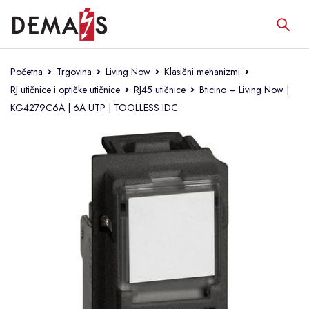
Početna
Trgovina
Living Now
Klasični mehanizmi
RJ utičnice i optičke utičnice
RJ45 utičnice
Bticino – Living Now |
KG4279C6A | 6A UTP | TOOLLESS IDC