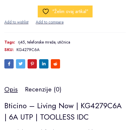
"Želim ovaj artikal"
Tags:
rj45
,
telefonske mreže
,
utičnica
SKU:
KG4279C6A
Opis
Recenzije (0)
Bticino – Living Now | KG4279C6A
| 6A UTP | TOOLLESS IDC