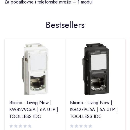
Za podatkovne i telefonske mreže – 1 modul
Bestsellers
Bticino - Living Now |
Bticino - Living Now |
KW4279C6A | 6A UTP |
KG4279C6A | 6A UTP |
TOOLLESS IDC
TOOLLESS IDC