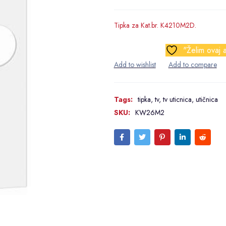
Tipka za Kat.br. K4210M2D.
"Želim ovaj a
Tags:
tipka
,
tv
,
tv uticnica
,
utičnica
SKU:
KW26M2