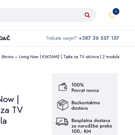
0
IDAČ
Trebate savjet?
+387 36 557 157
Bticino – Living Now | KW26M2 | Tipka za TV utičnice | 2 modula
Now |
 za TV
la