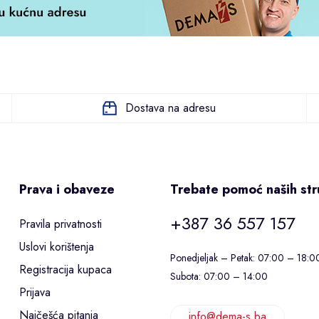
Dostava na adresu
Prava i obaveze
Trebate pomoć naših st
+387 36 557 157
Pravila privatnosti
Uslovi korištenja
Ponedjeljak – Petak: 07:00 – 18:0
Registracija kupaca
Subota: 07:00 – 14:00
Prijava
Najčešća pitanja
info@dema-s.ba