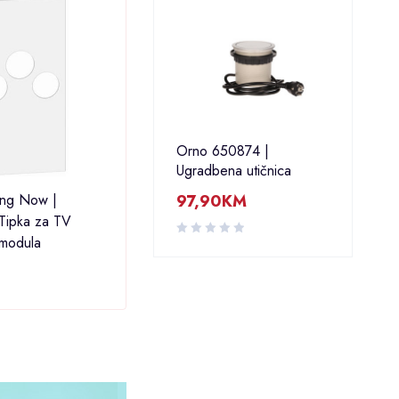
Orno 650874 |
Ugradbena utičnica
97,90
KM
ving Now |
Bticino - Living Now | KG08 |
Btici
ipka za TV
Tipka za TV utičnice | 1 modul
KG26
 modula
utičn