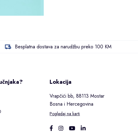
Besplatna dostava za narudžbu preko 100 KM
ručnjaka?
Lokacija
Vrapčići bb, 88113 Mostar
Bosna i Hercegovina
0
Pogledaj na karti