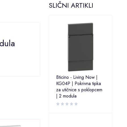
SLIČNI ARTIKLI
dula
Bticino - Living Now |
KG04P | Pokrivna tipka
za utičnice s poklopcem
| 2 modula