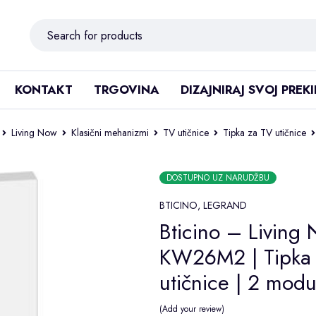
KONTAKT
TRGOVINA
DIZAJNIRAJ SVOJ PREK
Living Now
Klasični mehanizmi
TV utičnice
Tipka za TV utičnice
DOSTUPNO UZ NARUDŽBU
BTICINO
,
LEGRAND
Bticino – Living 
KW26M2 | Tipka
utičnice | 2 modu
Add your review