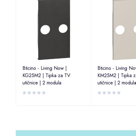
M08 |
Bticino - Living Now |
Bticino - Living No
modul
KG25M2 | Tipka za TV
KM25M2 | Tipka z
utičnice | 2 modula
utičnice | 2 modul