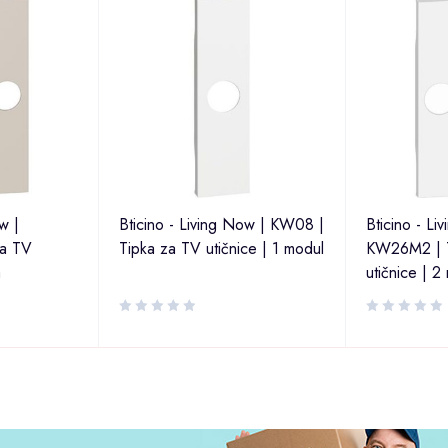
w |
Bticino - Living Now | KW08 |
Bticino - Li
a TV
Tipka za TV utičnice | 1 modul
KW26M2 | T
a
utičnice | 2