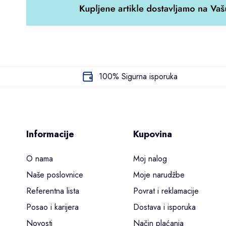
100% Sigurna isporuka
Informacije
Kupovina
O nama
Moj nalog
Naše poslovnice
Moje narudžbe
Referentna lista
Povrat i reklamacije
Posao i karijera
Dostava i isporuka
Novosti
Način plaćanja