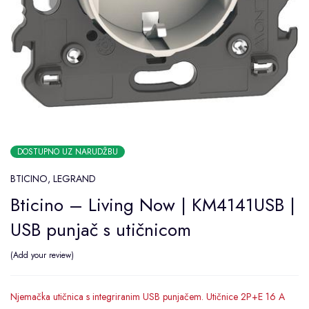
DOSTUPNO UZ NARUDŽBU
BTICINO
,
LEGRAND
Bticino – Living Now | KM4141USB |
USB punjač s utičnicom
Add your review
Njemačka utičnica s integriranim USB punjačem. Utičnice 2P+E 16 A