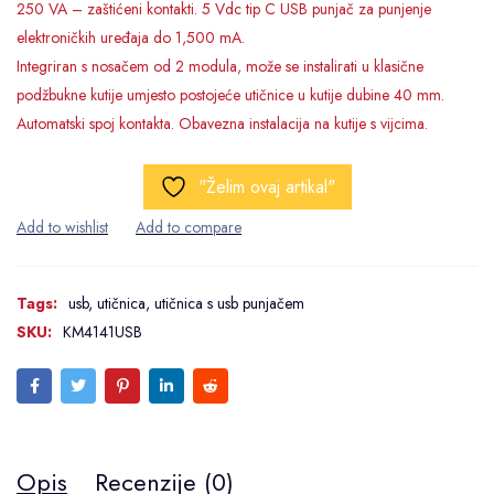
250 VA – zaštićeni kontakti. 5 Vdc tip C USB punjač za punjenje
elektroničkih uređaja do 1,500 mA.
Integriran s nosačem od 2 modula, može se instalirati u klasične
podžbukne kutije umjesto postojeće utičnice u kutije dubine 40 mm.
Automatski spoj kontakta. Obavezna instalacija na kutije s vijcima.
"Želim ovaj artikal"
Tags:
usb
,
utičnica
,
utičnica s usb punjačem
SKU:
KM4141USB
Opis
Recenzije (0)