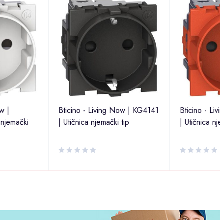
w |
Bticino - Living Now | KG4141
Bticino - L
 njemački
| Utičnica njemački tip
| Utičnica nj