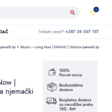
0
IDAČ
Trebate savjet?
+387 36 557 157
njemački tip
Bticino – Living Now | KW4141 | Utičnica njemački tip
Now |
a njemački