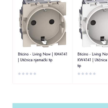
Bticino - Living Now | KM4141
Bticino - Living No
čki
| Utičnica njemački tip
KW4141 | Utičnica
tip