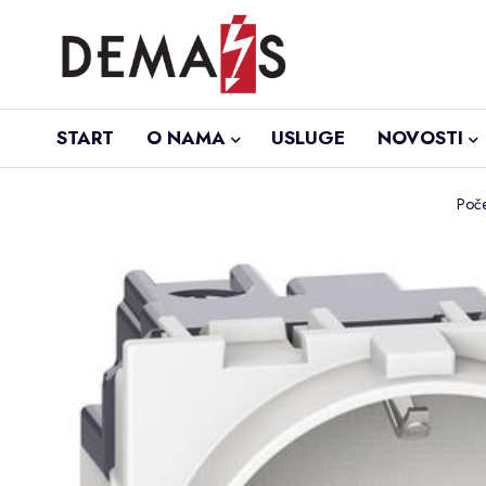
START
O NAMA
USLUGE
NOVOSTI
Poče