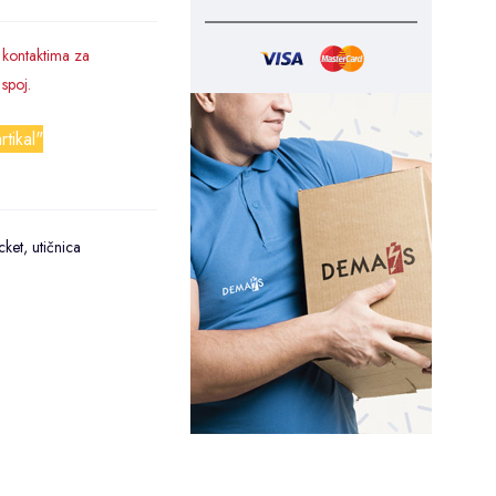
kontaktima za
 spoj.
rtikal"
cket
,
utičnica