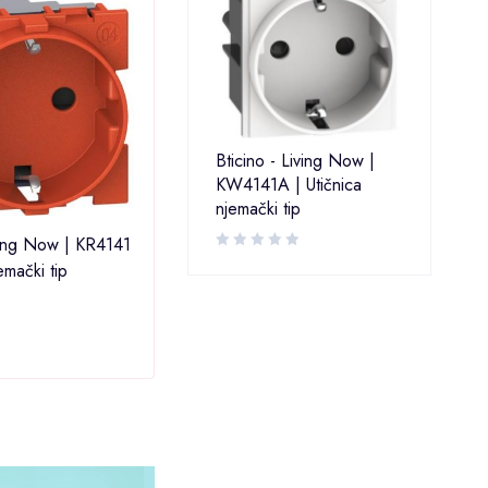
Bticino - Living Now |
KW4141A | Utičnica
njemački tip
iving Now | KR4141
Bticino - Living Now | KV4141
Btici
emački tip
| Utičnica njemački tip
KW414
tip