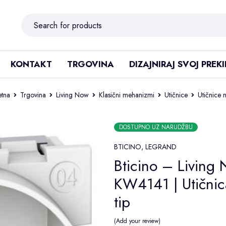
KONTAKT
TRGOVINA
DIZAJNIRAJ SVOJ PREK
tna
Trgovina
Living Now
Klasični mehanizmi
Utičnice
Utičnice 
DOSTUPNO UZ NARUDŽBU
BTICINO
,
LEGRAND
Bticino – Living 
KW4141 | Utičnic
tip
Add your review