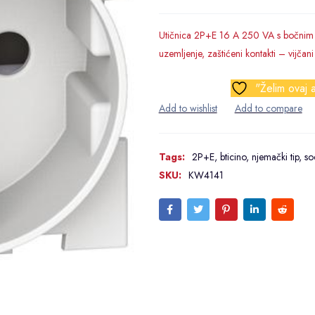
Utičnica 2P+E 16 A 250 VA s bočnim 
uzemljenje, zaštićeni kontakti – vijčani
"Želim ovaj a
Tags:
2P+E
,
bticino
,
njemački tip
,
so
SKU:
KW4141