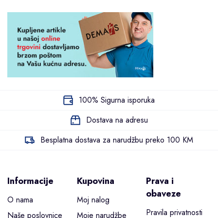
100% Sigurna isporuka
Dostava na adresu
Besplatna dostava za narudžbu preko 100 KM
Informacije
Kupovina
Prava i
obaveze
O nama
Moj nalog
Pravila privatnosti
Naše poslovnice
Moje narudžbe