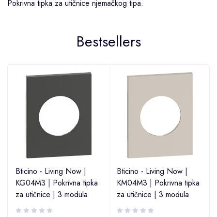
Pokrivna tipka za utičnice njemačkog tipa.
Bestsellers
Bticino - Living Now |
Bticino - Living Now |
KG04M3 | Pokrivna tipka
KM04M3 | Pokrivna tipka
za utičnice | 3 modula
za utičnice | 3 modula