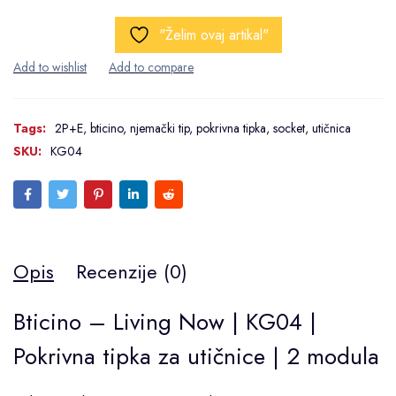
"Želim ovaj artikal"
Tags:
2P+E
,
bticino
,
njemački tip
,
pokrivna tipka
,
socket
,
utičnica
SKU:
KG04
Opis
Recenzije (0)
Bticino – Living Now | KG04 |
Pokrivna tipka za utičnice | 2 modula