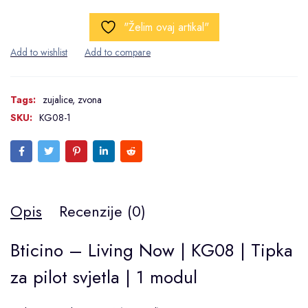
"Želim ovaj artikal"
Tags:
zujalice
,
zvona
SKU:
KG08-1
Opis
Recenzije (0)
Bticino – Living Now | KG08 | Tipka
za pilot svjetla | 1 modul