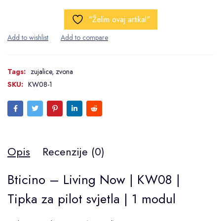
"Želim ovaj artikal"
Tags:
zujalice
,
zvona
SKU:
KW08-1
Opis
Recenzije (0)
Bticino – Living Now | KW08 |
Tipka za pilot svjetla | 1 modul