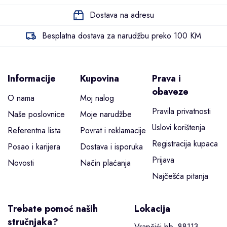
Dostava na adresu
Besplatna dostava za narudžbu preko 100 KM
Informacije
Kupovina
Prava i
obaveze
O nama
Moj nalog
Pravila privatnosti
Naše poslovnice
Moje narudžbe
Uslovi korištenja
Referentna lista
Povrat i reklamacije
Registracija kupaca
Posao i karijera
Dostava i isporuka
Prijava
Novosti
Način plaćanja
Najčešća pitanja
Trebate pomoć naših
Lokacija
stručnjaka?
Vrapčići bb, 88113