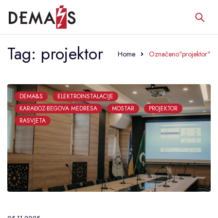
Tag: projektor
Home
Označeno"projektor"
DEMA&S
ELEKTROINSTALACIJE
KARAĐOZ-BEGOVA MEDRESA
MOSTAR
PROJEKTOR
RASVJETA