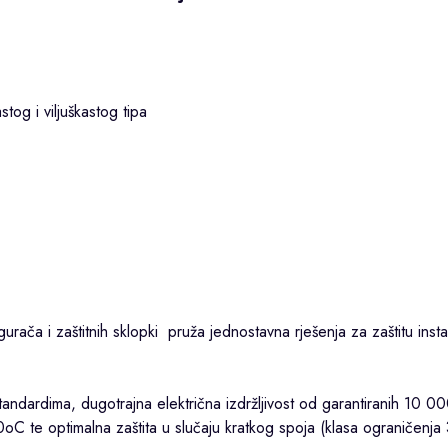
og i viljuškastog tipa
rača i zaštitnih sklopki pruža jednostavna rješenja za zaštitu instal
ndardima, dugotrajna električna izdržljivost od garantiranih 10 00
C te optimalna zaštita u slučaju kratkog spoja (klasa ograničenja 