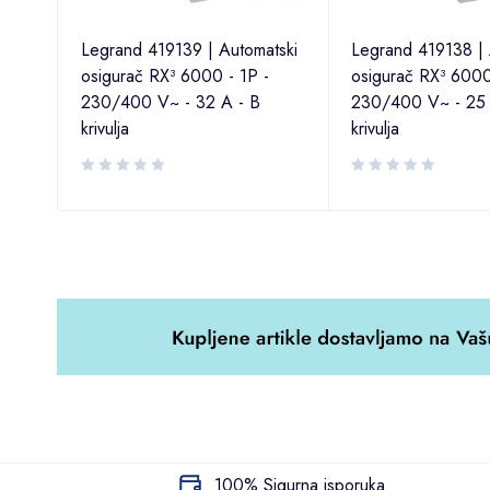
tski
Legrand 419139 | Automatski
Legrand 419138 | 
osigurač RX³ 6000 - 1P -
osigurač RX³ 6000
230/400 V~ - 32 A - B
230/400 V~ - 25 
krivulja
krivulja
100% Sigurna isporuka