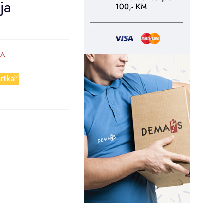
ja
 A
rtikal"