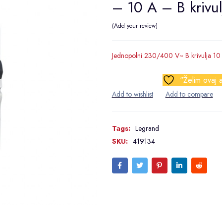
– 10 A – B krivul
Add your review
Jednopolni 230/400 V~ B krivulja 10
"Želim ovaj a
Tags:
Legrand
SKU:
419134