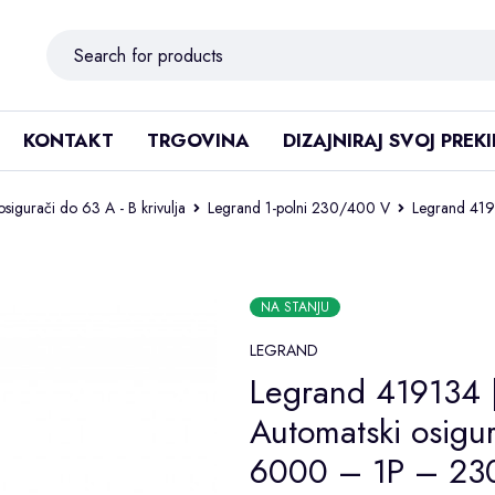
KONTAKT
TRGOVINA
DIZAJNIRAJ SVOJ PREK
sigurači do 63 A - B krivulja
Legrand 1-polni 230/400 V
Legrand 419
NA STANJU
LEGRAND
Legrand 419134 
Automatski osigu
6000 – 1P – 23