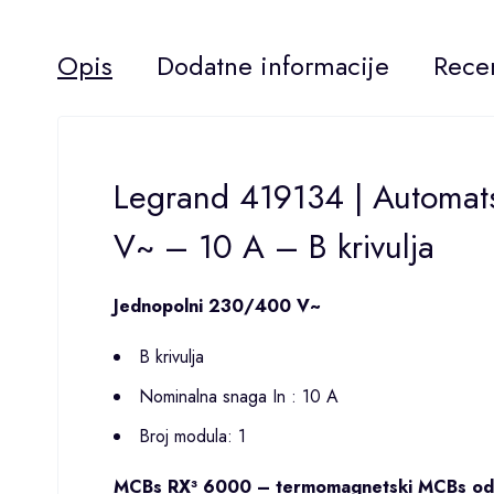
Opis
Dodatne informacije
Recen
Legrand 419134 | Automat
V~ – 10 A – B krivulja
Jednopolni 230/400 V~
B krivulja
Nominalna snaga In : 10 A
Broj modula: 1
MCBs RX³ 6000 – termomagnetski MCBs od 6