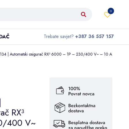
0
IDAČ
Trebate savjet?
+387 36 557 157
134 | Automatski osigurač RX³ 6000 – 1P – 230/400 V~ – 10 A
|
rač RX³
0/400 V~