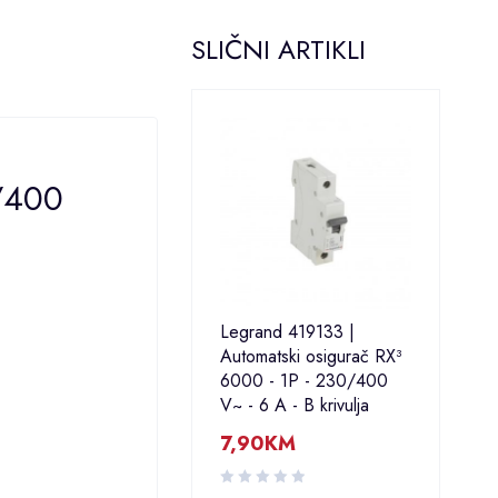
SLIČNI ARTIKLI
0/400
Legrand 419133 |
Automatski osigurač RX³
6000 - 1P - 230/400
V~ - 6 A - B krivulja
7,90
KM