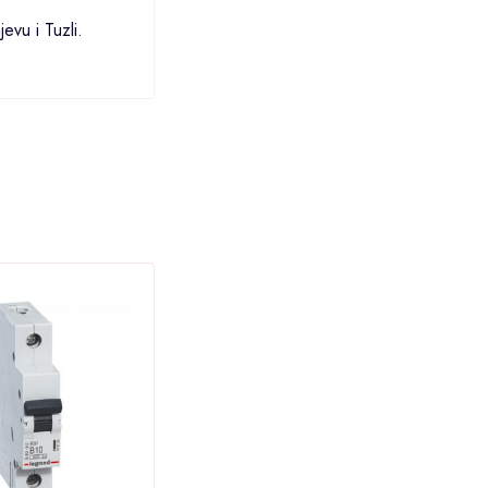
jevu
i
Tuzli
.