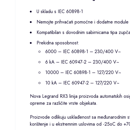
U skladu s IEC 60898-1
Nemojte prihvaćati pomoćne i dodatne module
Kompatibilan s dovodnim sabirnicama tipa zupčast
Prekidna sposobnost:
6000 – IEC 60898-1 – 230/400 V~
6 kA – IEC 60947-2 – 230/400 V~
10000 – IEC 60898-1 – 127/220 V~
10 kA – IEC 60947-2 – 127/220 V~
Nova
Legrand
RX3 linija proizvoda automatskih osigu
opreme za različite vrste objekata.
Proizvode odlikuju usklađenost sa međunarodnim sta
korištenje i u ekstremnim uslovima od -25oC do +70o