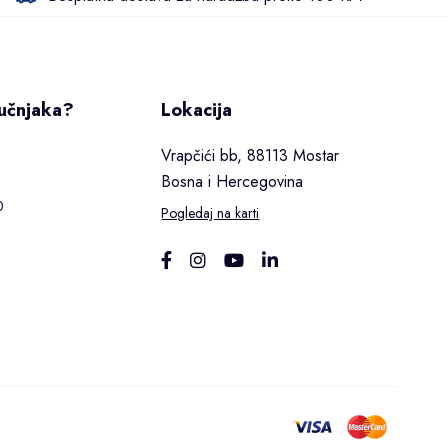
ručnjaka?
Lokacija
Vrapčići bb, 88113 Mostar
Bosna i Hercegovina
0
Pogledaj na karti