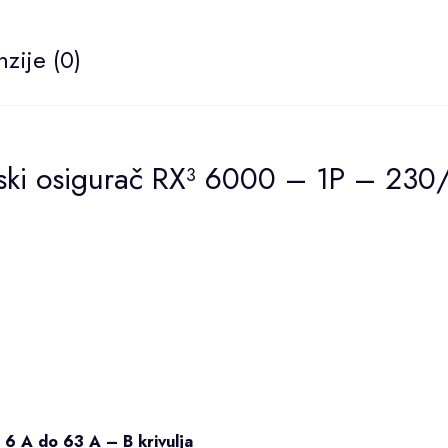
zije (0)
ski osigurač RX³ 6000 – 1P – 23
 A do 63 A – B krivulja