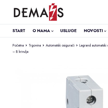
START
O NAMA
USLUGE
NOVOSTI
Početna
Trgovina
Automatski osigurači
Legrand automatski o
– B krivulja