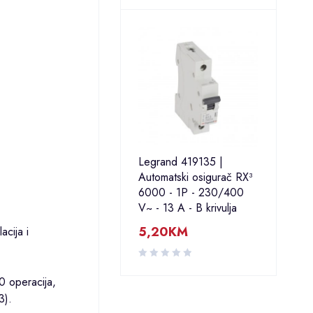
Legrand 419135 |
Automatski osigurač RX³
6000 - 1P - 230/400
V~ - 13 A - B krivulja
5,20
KM
acija i
0 operacija,
3).