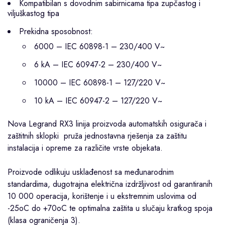
Kompatibilan s dovodnim sabirnicama tipa zupčastog i
viljuškastog tipa
Prekidna sposobnost:
6000 – IEC 60898-1 – 230/400 V~
6 kA – IEC 60947-2 – 230/400 V~
10000 – IEC 60898-1 – 127/220 V~
10 kA – IEC 60947-2 – 127/220 V~
Nova
Legrand
RX3 linija proizvoda automatskih osigurača i
zaštitnih sklopki pruža jednostavna rješenja za zaštitu
instalacija i opreme za različite vrste objekata.
Proizvode odlikuju usklađenost sa međunarodnim
standardima, dugotrajna električna izdržljivost od garantiranih
10 000 operacija, korištenje i u ekstremnim uslovima od
-25oC do +70oC te optimalna zaštita u slučaju kratkog spoja
(klasa ograničenja 3).