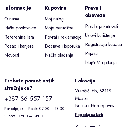
Informacije
Kupovina
Prava i
obaveze
O nama
Moj nalog
Pravila privatnosti
Naše poslovnice
Moje narudžbe
Uslovi korištenja
Referentna lista
Povrat i reklamacije
Registracija kupaca
Posao i karijera
Dostava i isporuka
Prijava
Novosti
Način plaćanja
Najčešća pitanja
Trebate pomoć naših
Lokacija
stručnjaka?
Vrapčići bb, 88113
+387 36 557 157
Mostar
Bosna i Hercegovina
Ponedjeljak – Petak: 07:00 – 18:00
Pogledaj na karti
Subota: 07:00 – 14:00