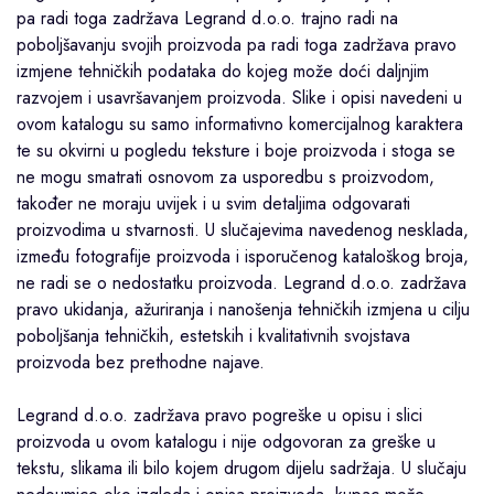
pa radi toga zadržava Legrand d.o.o. trajno radi na
poboljšavanju svojih proizvoda pa radi toga zadržava pravo
izmjene tehničkih podataka do kojeg može doći daljnjim
razvojem i usavršavanjem proizvoda. Slike i opisi navedeni u
ovom katalogu su samo informativno komercijalnog karaktera
te su okvirni u pogledu teksture i boje proizvoda i stoga se
ne mogu smatrati osnovom za usporedbu s proizvodom,
također ne moraju uvijek i u svim detaljima odgovarati
proizvodima u stvarnosti. U slučajevima navedenog nesklada,
između fotografije proizvoda i isporučenog kataloškog broja,
ne radi se o nedostatku proizvoda. Legrand d.o.o. zadržava
pravo ukidanja, ažuriranja i nanošenja tehničkih izmjena u cilju
poboljšanja tehničkih, estetskih i kvalitativnih svojstava
proizvoda bez prethodne najave.
Legrand d.o.o. zadržava pravo pogreške u opisu i slici
proizvoda u ovom katalogu i nije odgovoran za greške u
tekstu, slikama ili bilo kojem drugom dijelu sadržaja. U slučaju