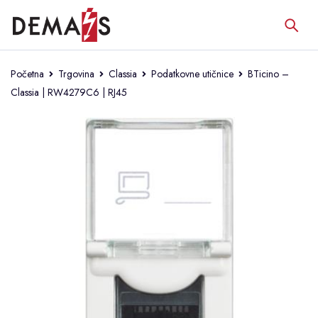
Početna
Trgovina
Classia
Podatkovne utičnice
BTicino –
Classia | RW4279C6 | RJ45