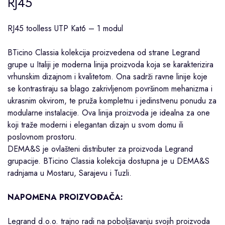
RJ45
RJ45 toolless UTP Kat6 – 1 modul
BTicino
Classia
kolekcija proizvedena od strane
Legrand
grupe u Italiji je moderna linija proizvoda koja se karakterizira
vrhunskim dizajnom i kvalitetom. Ona sadrži ravne linije koje
se kontrastiraju sa blago zakrivljenom površinom mehanizma i
ukrasnim okvirom, te pruža kompletnu i jedinstvenu ponudu za
modularne instalacije. Ova linija proizvoda je idealna za one
koji traže moderni i elegantan dizajn u svom domu ili
poslovnom prostoru.
DEMA&S je ovlašteni distributer za proizvoda Legrand
grupacije. BTicino Classia kolekcija dostupna je u DEMA&S
radnjama u
Mostaru
,
Sarajevu
i
Tuzli
.
NAPOMENA PROIZVOĐAČA:
Legrand d.o.o. trajno radi na poboljšavanju svojih proizvoda