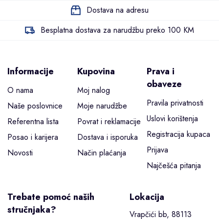
Dostava na adresu
Besplatna dostava za narudžbu preko 100 KM
Informacije
Kupovina
Prava i
obaveze
O nama
Moj nalog
Pravila privatnosti
Naše poslovnice
Moje narudžbe
Uslovi korištenja
Referentna lista
Povrat i reklamacije
Registracija kupaca
Posao i karijera
Dostava i isporuka
Prijava
Novosti
Način plaćanja
Najčešća pitanja
Trebate pomoć naših
Lokacija
stručnjaka?
Vrapčići bb, 88113