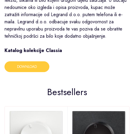
tekstu, slikama ili bilo kojem drugom dijelu sadržaja. U slučaju
nedoumice oko izgleda i opisa proizvoda, kupac može
zatražiti informacije od Legrand d.o.o. putem telefona ili e-
maila. Legrand d.o.o. odbacuje svaku odgovornost za
nepravilnu uporabu proizvoda te vas poziva da se obratite
tehničkoj podršci za bilo koje dodatno objašnjenje.
Katalog kolekcije Classia
DOWNLOAD
Bestsellers