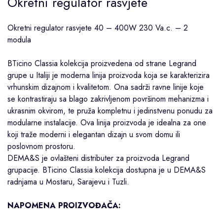
Okretni regulator rasvjete
Okretni regulator rasvjete 40 – 400W 230 Va.c. – 2
modula
BTicino
Classia
kolekcija proizvedena od strane
Legrand
grupe u Italiji je moderna linija proizvoda koja se karakterizira
vrhunskim dizajnom i kvalitetom. Ona sadrži ravne linije koje
se kontrastiraju sa blago zakrivljenom površinom mehanizma i
ukrasnim okvirom, te pruža kompletnu i jedinstvenu ponudu za
modularne instalacije. Ova linija proizvoda je idealna za one
koji traže moderni i elegantan dizajn u svom domu ili
poslovnom prostoru.
DEMA&S je ovlašteni distributer za proizvoda Legrand
grupacije. BTicino Classia kolekcija dostupna je u DEMA&S
radnjama u
Mostaru
,
Sarajevu
i
Tuzli
.
NAPOMENA PROIZVOĐAČA: