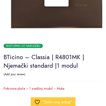
DOSTUPNO UZ NARUDŽBU
BTicino – Classia | R4801MK |
Njemački standard |1 modul
Add your review
Pokrovna ploča – 1 središnji modul – Moka
"Želim ovaj artikal"