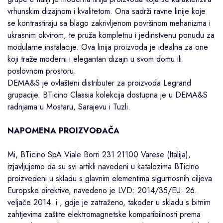
vrhunskim dizajnom i kvalitetom. Ona sadrži ravne linije koje
se kontrastiraju sa blago zakrivljenom površinom mehanizma i
ukrasnim okvirom, te pruža kompletnu i jedinstvenu ponudu za
modularne instalacije. Ova linija proizvoda je idealna za one
koji traže moderni i elegantan dizajn u svom domu ili
poslovnom prostoru.
DEMA&S je ovlašteni distributer za proizvoda Legrand
grupacije. BTicino Classia kolekcija dostupna je u DEMA&S
radnjama u
Mostaru
,
Sarajevu
i
Tuzli
.
NAPOMENA PROIZVOĐAČA
Mi, BTicino SpA Viale Borri 231 21100 Varese (Italija),
izjavljujemo da su svi artikli navedeni u katalozima BTicino
proizvedeni u skladu s glavnim elementima sigurnosnih ciljeva
Europske direktive, navedeno je LVD: 2014/35/EU: 26.
veljače 2014. i , gdje je zatraženo, također u skladu s bitnim
zahtjevima zaštite elektromagnetske kompatibilnosti prema