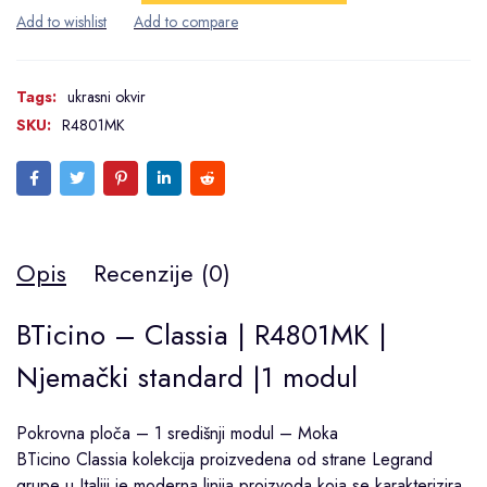
Tags:
ukrasni okvir
SKU:
R4801MK
Opis
Recenzije (0)
BTicino – Classia | R4801MK |
Njemački standard |1 modul
Pokrovna ploča – 1 središnji modul – Moka
BTicino
Classia
kolekcija proizvedena od strane
Legrand
grupe u Italiji je moderna linija proizvoda koja se karakterizira