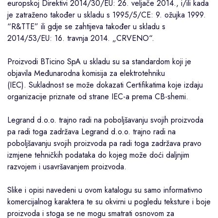
europskoj Direktivi 2014/30/EU: 26. veljače 2014., i/ili kada
je zatraženo također u skladu s 1995/5/CE: 9. ožujka 1999.
“R&TTE” ili gdje se zahtijeva također u skladu s
2014/53/EU: 16. travnja 2014. „CRVENO“.
Proizvodi BTicino SpA u skladu su sa standardom koji je
objavila Međunarodna komisija za elektrotehniku ​​
(IEC). Sukladnost se može dokazati Certifikatima koje izdaju
organizacije priznate od strane IEC-a prema CB-shemi.
Legrand d.o.o. trajno radi na poboljšavanju svojih proizvoda
pa radi toga zadržava Legrand d.o.o. trajno radi na
poboljšavanju svojih proizvoda pa radi toga zadržava pravo
izmjene tehničkih podataka do kojeg može doći daljnjim
razvojem i usavršavanjem proizvoda.
Slike i opisi navedeni u ovom katalogu su samo informativno
komercijalnog karaktera te su okvirni u pogledu teksture i boje
proizvoda i stoga se ne mogu smatrati osnovom za