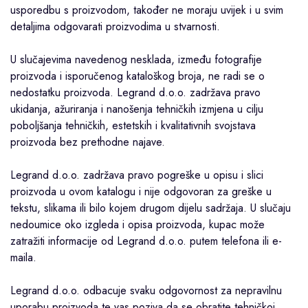
usporedbu s proizvodom, također ne moraju uvijek i u svim
detaljima odgovarati proizvodima u stvarnosti.
U slučajevima navedenog nesklada, između fotografije
proizvoda i isporučenog kataloškog broja, ne radi se o
nedostatku proizvoda. Legrand d.o.o. zadržava pravo
ukidanja, ažuriranja i nanošenja tehničkih izmjena u cilju
poboljšanja tehničkih, estetskih i kvalitativnih svojstava
proizvoda bez prethodne najave.
Legrand d.o.o. zadržava pravo pogreške u opisu i slici
proizvoda u ovom katalogu i nije odgovoran za greške u
tekstu, slikama ili bilo kojem drugom dijelu sadržaja. U slučaju
nedoumice oko izgleda i opisa proizvoda, kupac može
zatražiti informacije od Legrand d.o.o. putem telefona ili e-
maila.
Legrand d.o.o. odbacuje svaku odgovornost za nepravilnu
uporabu proizvoda te vas poziva da se obratite tehničkoj