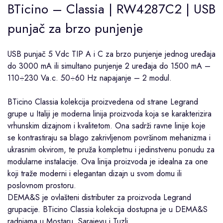
BTicino – Classia | RW4287C2 | USB
punjač za brzo punjenje
USB punjač 5 Vdc TIP A i C za brzo punjenje jednog uređaja
do 3000 mA ili simultano punjenje 2 uređaja do 1500 mA –
110÷230 Va.c. 50÷60 Hz napajanje – 2 modul.
BTicino
Classia
kolekcija proizvedena od strane
Legrand
grupe u Italiji je moderna linija proizvoda koja se karakterizira
vrhunskim dizajnom i kvalitetom. Ona sadrži ravne linije koje
se kontrastiraju sa blago zakrivljenom površinom mehanizma i
ukrasnim okvirom, te pruža kompletnu i jedinstvenu ponudu za
modularne instalacije. Ova linija proizvoda je idealna za one
koji traže moderni i elegantan dizajn u svom domu ili
poslovnom prostoru.
DEMA&S je ovlašteni distributer za proizvoda Legrand
grupacije. BTicino Classia kolekcija dostupna je u DEMA&S
radnjama u
Mostaru
,
Sarajevu
i
Tuzli
.