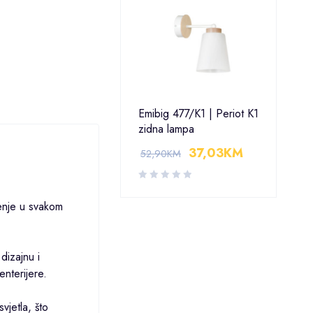
Emibig 477/K1 | Periot K1
zidna lampa
37,03
KM
52,90
KM
jenje u svakom
dizajnu i
enterijere.
vjetla, što