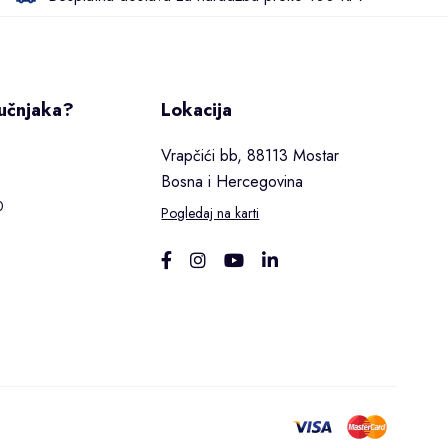
ručnjaka?
Lokacija
Vrapčići bb, 88113 Mostar
Bosna i Hercegovina
0
Pogledaj na karti