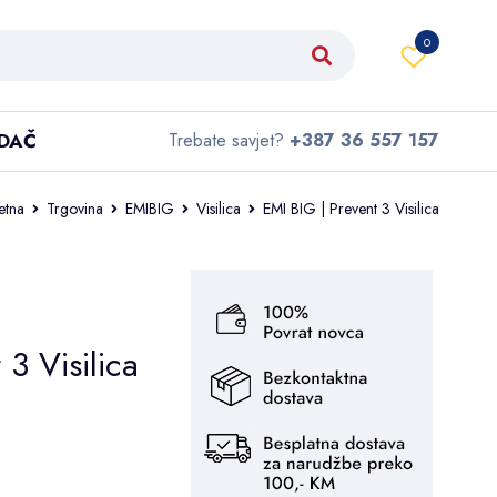
0
IDAČ
Trebate savjet?
+387 36 557 157
etna
Trgovina
EMIBIG
Visilica
EMI BIG | Prevent 3 Visilica
 3 Visilica