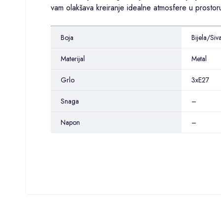
vam olakšava kreiranje idealne atmosfere u prostor
Boja
Bijela/Siv
Materijal
Metal
Grlo
3xE27
Snaga
–
Napon
–