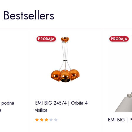
Bestsellers
PRODAJA
PRODAJA
 podna
EMI BIG 245/4 | Orbita 4
a
visilica
EMI BIG | Pr
Ocjenjeno