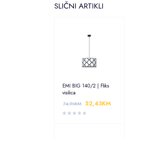
SLIČNI ARTIKLI
EMI BIG 140/2 | Fliks
visilica
52,43
KM
74,90
KM