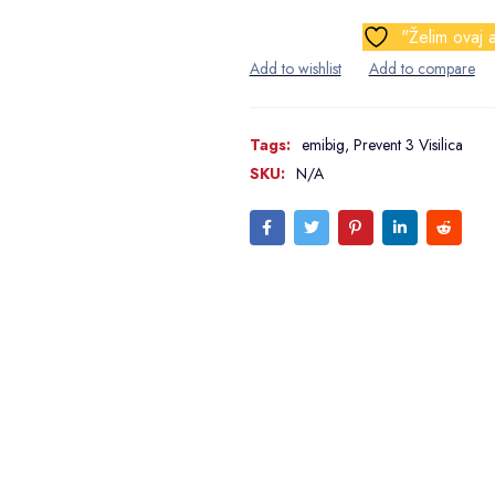
"Želim ovaj a
Tags:
emibig
,
Prevent 3 Visilica
SKU:
N/A