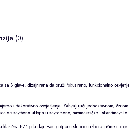
zije (0)
ca sa 3 glave, dizajnirana da pruži fokusirano, funkcionalno osvjetl
jerno i dekorativno osvjetljenje. Zahvaljujući jednostavnom, čistom 
lica se savršeno uklapa u savremene, minimalističke i skandinavske 
, a klasična E27 grla daju vam potpunu slobodu izbora jačine i boje s