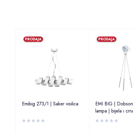
PRODAJA
PRODAJA
Emibig 273/1 | Saker visilica
EMI BIG | Dobson
lampa | bijela i crn