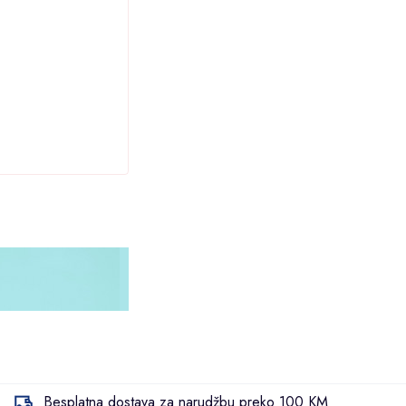
EMI B
Visili
Besplatna dostava za narudžbu preko 100 KM