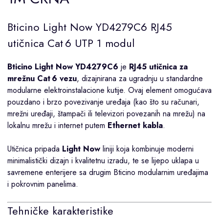
Bticino Light Now YD4279C6 RJ45
utičnica Cat 6 UTP 1 modul
Bticino Light Now YD4279C6
je
RJ45 utičnica za
mrežnu Cat 6 vezu
, dizajnirana za ugradnju u standardne
modularne elektroinstalacione kutije. Ovaj element omogućava
pouzdano i brzo povezivanje uređaja (kao što su računari,
mrežni uređaji, štampači ili televizori povezanih na mrežu) na
lokalnu mrežu i internet putem
Ethernet kabla
.
Utičnica pripada
Light Now
liniji koja kombinuje moderni
minimalistički dizajn i kvalitetnu izradu, te se lijepo uklapa u
savremene enterijere sa drugim Bticino modularnim uređajima
i pokrovnim panelima.
Tehničke karakteristike