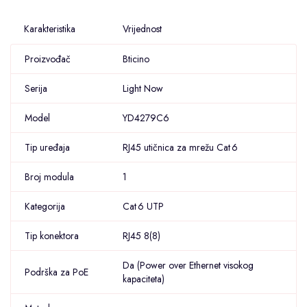
Karakteristika
Vrijednost
Proizvođač
Bticino
Serija
Light Now
Model
YD4279C6
Tip uređaja
RJ45 utičnica za mrežu Cat 6
Broj modula
1
Kategorija
Cat 6 UTP
Tip konektora
RJ45 8(8)
Da (Power over Ethernet visokog
Podrška za PoE
kapaciteta)