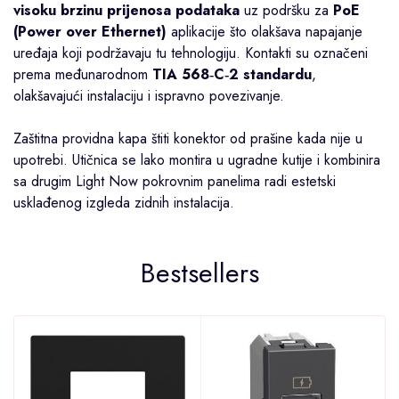
visoku brzinu prijenosa podataka
uz podršku za
PoE
(Power over Ethernet)
aplikacije što olakšava napajanje
uređaja koji podržavaju tu tehnologiju. Kontakti su označeni
prema međunarodnom
TIA 568‑C‑2 standardu
,
olakšavajući instalaciju i ispravno povezivanje.
Zaštitna providna kapa štiti konektor od prašine kada nije u
upotrebi. Utičnica se lako montira u ugradne kutije i kombinira
sa drugim Light Now pokrovnim panelima radi estetski
usklađenog izgleda zidnih instalacija.
Bestsellers