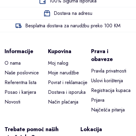
100% Sigurna isporuka
Dostava na adresu
Besplatna dostava za narudžbu preko 100 KM
Informacije
Kupovina
Prava i
obaveze
O nama
Moj nalog
Pravila privatnosti
Naše poslovnice
Moje narudžbe
Uslovi korištenja
Referentna lista
Povrat i reklamacije
Registracija kupaca
Posao i karijera
Dostava i isporuka
Prijava
Novosti
Način plaćanja
Najčešća pitanja
Trebate pomoć naših
Lokacija