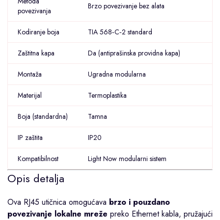
Metoda
Brzo povezivanje bez alata
povezivanja
Kodiranje boja
TIA 568‑C‑2 standard
Zaštitna kapa
Da (antiprašinska providna kapa)
Montaža
Ugradna modularna
Materijal
Termoplastika
Boja (standardna)
Tamna
IP zaštita
IP20
Kompatibilnost
Light Now modularni sistem
Opis detalja
Ova RJ45 utičnica omogućava
brzo i pouzdano
povezivanje lokalne mreže
preko Ethernet kabla, pružajući