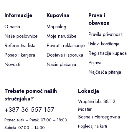
Informacije
Kupovina
Prava i
obaveze
O nama
Moj nalog
Pravila privatnosti
Naše poslovnice
Moje narudžbe
Uslovi korištenja
Referentna lista
Povrat i reklamacije
Registracija kupaca
Posao i karijera
Dostava i isporuka
Prijava
Novosti
Način plaćanja
Najčešća pitanja
Trebate pomoć naših
Lokacija
stručnjaka?
Vrapčići bb, 88113
+387 36 557 157
Mostar
Bosna i Hercegovina
Ponedjeljak – Petak: 07:00 – 18:00
Pogledaj na karti
Subota: 07:00 – 14:00