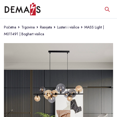
Početna
Trgovina
Rasvjeta
Lusteri i visilice
MASS Light |
M011491 | Boghart visilica