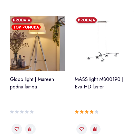
PRODAJA
PRODAJA
TOP PONUDA
2
Globo light | Mareen
MASS light M800190 |
podna lampa
Eva HD luster
Ocjenjeno
4.00
od 5