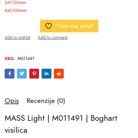
2xFi120mm
6xFi100mm
"Želim ovaj artikal"
SKU:
M011491
Opis
Recenzije (0)
MASS Light | M011491 | Boghart
visilica