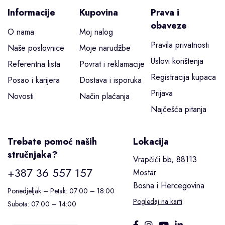
Informacije
Kupovina
Prava i
obaveze
O nama
Moj nalog
Pravila privatnosti
Naše poslovnice
Moje narudžbe
Uslovi korištenja
Referentna lista
Povrat i reklamacije
Registracija kupaca
Posao i karijera
Dostava i isporuka
Prijava
Novosti
Način plaćanja
Najčešća pitanja
Trebate pomoć naših
Lokacija
stručnjaka?
Vrapčići bb, 88113
+387 36 557 157
Mostar
Bosna i Hercegovina
Ponedjeljak – Petak: 07:00 – 18:00
Pogledaj na karti
Subota: 07:00 – 14:00