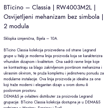
BTicino – Classia | RW4003M2L |
Osvijetljeni mehanizam bez simbola |
2 modula
Sklopka izmjenična, Bijela – 10A.
BTicino
Classia
kolekcija proizvedena od strane
Legrand
grupe u Italiji je moderna linija proizvoda koja se karakterizira
vrhunskim dizajnom i kvalitetom. Ona sadrži ravne linije koje
se kontrastiraju sa blago zakrivljenom površinom mehanizma i
ukrasnim okvirom, te pruža kompletnu i jedinstvenu ponudu za
modularne instalacije. Ova linija proizvoda je idealna za one
koji traže moderni i elegantan dizajn u svom domu ili
poslovnom prostoru.
DEMA&S je ovlašteni distributer za proizvoda Legrand
grupacije. BTicino Classia kolekcija dostupna je u DEMA&S
radnjama u
Mostaru
,
Sarajevu
i
Tuzli
.