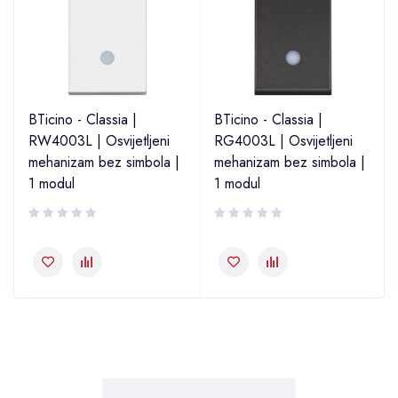
BTicino - Classia |
BTicino - Classia |
i
RW4003L | Osvijetljeni
RG4003L | Osvijetljeni
mehanizam bez simbola |
mehanizam bez simbola |
1 modul
1 modul