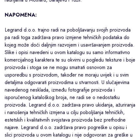
NAPOMENA:
Legrand d.o.o. trajno radi na poboljšavanju svojih proizvoda
pa radi toga zadržava pravo izmjene tehničkih podataka do
kojeg može doći daljnjim razvojem i usavršavanjem proizvoda.
Slike i opisi navedeni u ovom katalogu su samo informativno
komercijalnog karaktera te su okvirni u pogledu teksture i boje
proizvoda i stoga se ne mogu smatrati osnovom za
usporedbu s proizvodom, također ne moraju uvijek i u svim
detaljima odgovarati proizvodima u stvarnosti. U slučajevima
navedenog nesklada, između fotografije proizvoda i
isporučenog kataloškog broja, ne radi se o nedostatku
proizvoda. Legrand d.o.o. zadržava pravo ukidanja, ažuriranja
i nanošenja tehničkih izmjena u cilju poboljšanja tehničkih,
estetskih i kvalitativnih svojstava proizvoda bez prethodne
najave. Legrand d.o.o. zadržava pravo pogreške u opisu i
slici proizvoda u ovom katalogu i nije odgovoran za greške u