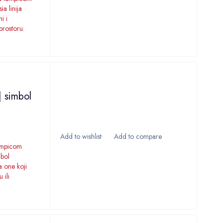
a linija
i i
prostoru.
| simbol
lampicom
mbol
a one koji
 ili