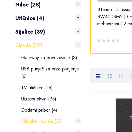
Niloe (28)
BTicino - Classia | RG4002L
BTicino - Classia 
bična
| Sklopka 2P | 1 modul
RW4003M2 | Os
Utičnice (4)
mehanizam | 2 m
Sijalice (39)
Classia (251)
Gateway za povezivanje (3)
USB punjač za brzo punjenje
(6)
TV utičnice (16)
Ukrasni okviri (95)
Dodatni pribor (4)
Sklopke i tipkala (59)