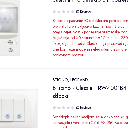
(0 Reviews)
Sklopka s pasivnim IC detektorom pokreta pri
sve vrste tereta uključivo LED lampe - 3 žice 
praga osjetljivosti - podešenje vremenske od
isključenja od 30 sekundi do 10 minuta - 23
napajanje - 1 modul Classia linija proizvoda j
one koji traže moderni i elegantan dizajn u s
poslovnom prostoru.
BTICINO
,
LEGRAND
BTicino - Classia | RW4001B4 
sklopki
(0 Reviews)
Set sklopki sa indikacijom za 4 odvojena kru
za rasvjetu i ventilator i 2x16 AX 250 Va.c. za 