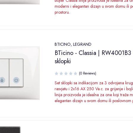
bojler Classia linija proizvoda je idealna za o
moderni i elegantan dizajn u svom domu ili 
prostoru.
BTICINO
,
LEGRAND
BTicino - Classia | RW4001B3 
sklopki
(0 Reviews)
Set sklopki sa indikacijom za 3 odvojena kru
rasvjetu i 2x16 AX 250 Va.c. za grijanje i bojl
linija proizvoda je idealna za one koji traže 
elegantan dizajn u svom domu ili poslovnom 