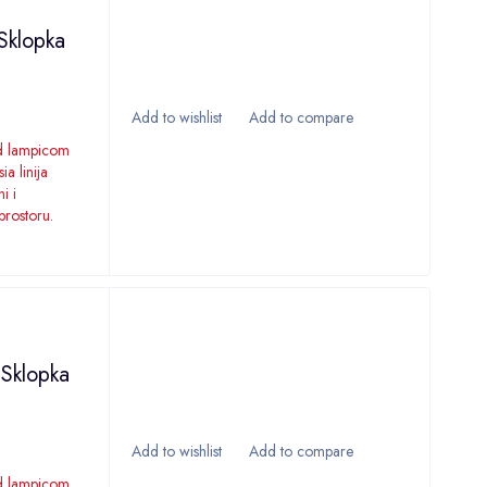
Sklopka
ed lampicom
a linija
i i
prostoru.
 Sklopka
ed lampicom