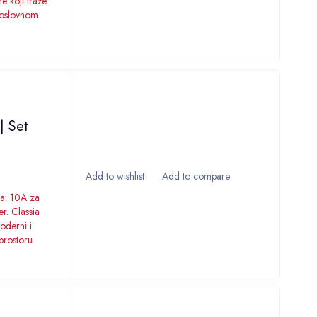
ne koji traže
poslovnom
| Set
ga: 10A za
er. Classia
moderni i
prostoru.