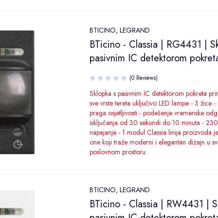
BTICINO
,
LEGRAND
BTicino - Classia | RG4431 | S
pasivnim IC detektorom pokret
(0 Reviews)
Sklopka s pasivnim IC detektorom pokreta pri
sve vrste tereta uključivo LED lampe - 3 žice 
praga osjetljivosti - podešenje vremenske od
isključenja od 30 sekundi do 10 minuta - 23
napajanje - 1 modul Classia linija proizvoda j
one koji traže moderni i elegantan dizajn u s
poslovnom prostoru.
BTICINO
,
LEGRAND
BTicino - Classia | RW4431 | S
pasivnim IC detektorom pokret