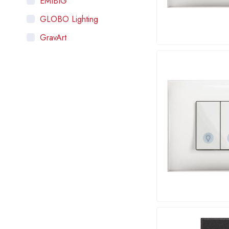
EMIBIG
GLOBO Lighting
GravArt
HOROZ ELECTRIC
Intra Lighting
LAMBARIO
LEGRAND
MASS-LIGHT
ORNO
OSRAM
RABALUX