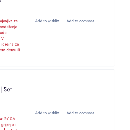
mjenjiva za
- podešenje
gode
0 V
e idealna za
vom domu ili
| Set
ga: 2x10A
grijanje i