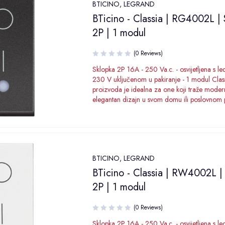
BTICINO
,
LEGRAND
BTicino - Classia | RG4002L | 
2P | 1 modul
(0 Reviews)
Sklopka 2P 16A - 250 Va.c. - osvijetljena s l
230 V uključenom u pakiranje - 1 modul Classi
proizvoda je idealna za one koji traže modern
elegantan dizajn u svom domu ili poslovnom 
BTICINO
,
LEGRAND
BTicino - Classia | RW4002L |
2P | 1 modul
(0 Reviews)
Sklopka 2P 16A - 250 Va.c. - osvijetljena s l