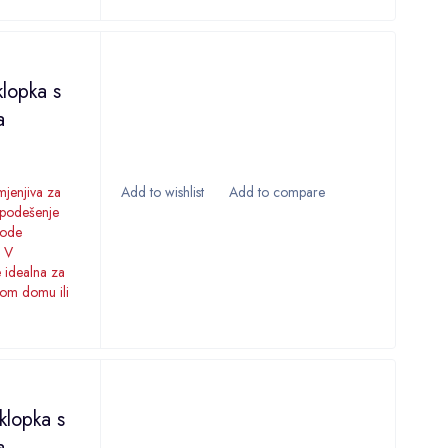
klopka s
a
mjenjiva za
- podešenje
gode
0 V
e idealna za
vom domu ili
klopka s
a