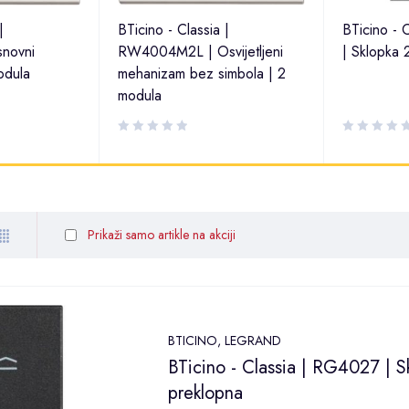
|
BTicino - Classia |
BTicino -
novni
RW4004M2L | Osvijetljeni
| Sklopka 
odula
mehanizam bez simbola | 2
modula
Prikaži samo artikle na akciji
BTICINO
,
LEGRAND
BTicino - Classia | RG4027 | S
preklopna