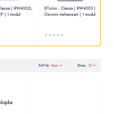
 Classia | RW4002L
BTicino - Classia | RW4003 |
BTi
2P | 1 modul
Osnovni mehanizam | 1 modul
| Os
simb
Sort by
Show
12
Novi
klopka