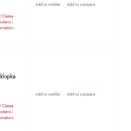
 Classia
moderni i
prostoru.
Sklopka
 Classia
moderni i
prostoru.