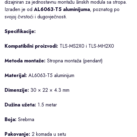
dizajniran za jednostavnu montažu šinskih modula sa stropa.
Izrađen je od
AL6063-T5 aluminijuma
, poznatog po
svojoj čvrstoći i dugovječnosti.
Specifikacije:
Kompatibilni proizvodi:
TLS-MS2X0 i TLS-MH2X0
Metoda montaže:
Stropna montaža (pendant)
Materijal:
AL6063-T5 aluminijum
Dimenzije:
30 × 22 × 4.3 mm
Dužina užeta:
1.5 metar
Boja:
Srebrna
Pakovanje:
2 komada u setu