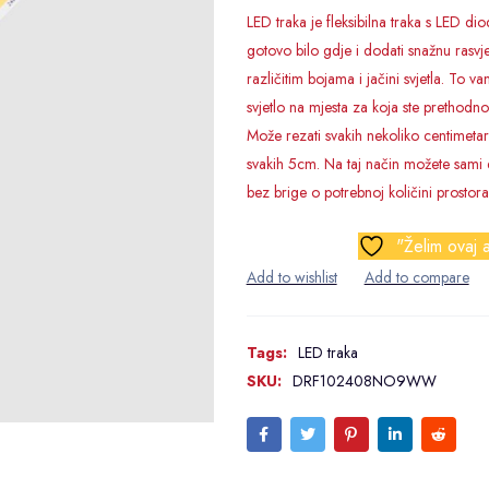
LED traka je fleksibilna traka s LED di
gotovo bilo gdje i dodati snažnu rasvje
različitim bojama i jačini svjetla. To
svjetlo na mjesta za koja ste prethodno
Može rezati svakih nekoliko centimetar
svakih 5cm. Na taj način možete sami di
bez brige o potrebnoj količini prostora i
"Želim ovaj a
Tags:
LED traka
SKU:
DRF102408NO9WW