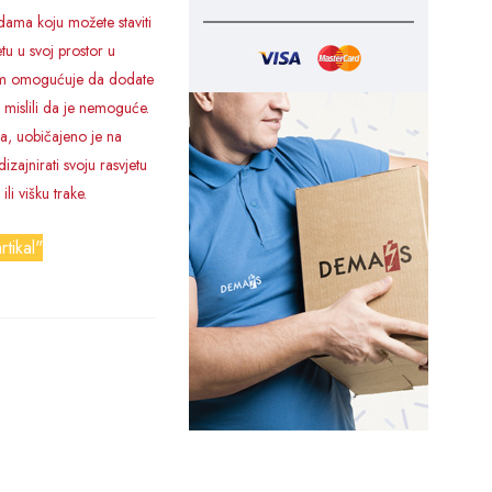
odama koju možete staviti
tu u svoj prostor u
 vam omogućuje da dodate
 mislili da je nemoguće.
a, uobičajeno je na
zajnirati svoju rasvjetu
li višku trake.
rtikal"