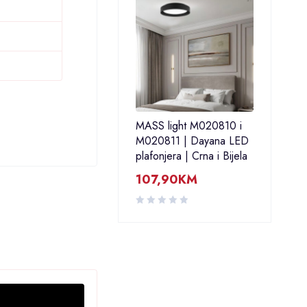
MASS light M020810 i
M020811 | Dayana LED
plafonjera | Crna i Bijela
107,90
KM