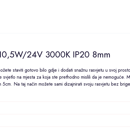
 10,5W/24V 3000K IP20 8mm
žete staviti gotovo bilo gdje i dodati snažnu rasvjetu u svoj prostor
e svjetlo na mjesta za koja ste prethodno mislili da je nemoguće. 
h 5cm. Na taj način možete sami dizajnirati svoju rasvjetu bez brig