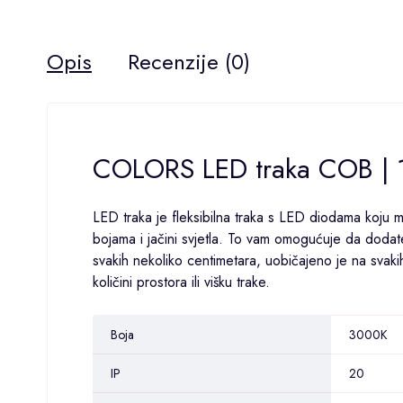
Opis
Recenzije (0)
COLORS LED traka COB |
LED traka je fleksibilna traka s LED diodama koju mo
bojama i jačini svjetla. To vam omogućuje da dodat
svakih nekoliko centimetara, uobičajeno je na svaki
količini prostora ili višku trake.
Boja
3000K
IP
20