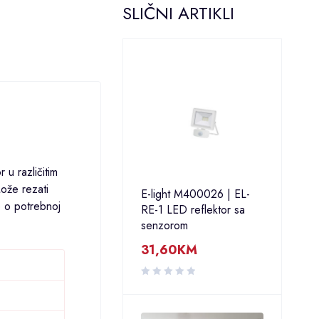
SLIČNI ARTIKLI
 u različitim
Može rezati
E-light M400026 | EL-
e o potrebnoj
RE-1 LED reflektor sa
senzorom
31,60
KM