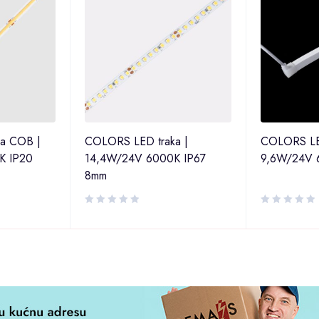
a COB |
COLORS LED traka |
COLORS LE
K IP20
14,4W/24V 6000K IP67
9,6W/24V 
8mm