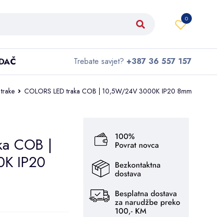
0
IDAČ
Trebate savjet?
+387 36 557 157
trake
COLORS LED traka COB | 10,5W/24V 3000K IP20 8mm
ka COB |
K IP20