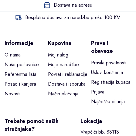
Dostava na adresu
Besplatna dostava za narudžbu preko 100 KM
Informacije
Kupovina
Prava i
obaveze
O nama
Moj nalog
Pravila privatnosti
Naše poslovnice
Moje narudžbe
Uslovi korištenja
Referentna lista
Povrat i reklamacije
Registracija kupaca
Posao i karijera
Dostava i isporuka
Prijava
Novosti
Način plaćanja
Najčešća pitanja
Trebate pomoć naših
Lokacija
stručnjaka?
Vrapčići bb, 88113