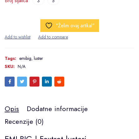
Broj sijalica
3
5
"Želim ovaj artikal"
Tags:
emibig
,
luster
SKU:
N/A
Opis
Dodatne informacije
Recenzije (0)
EMI BIG | Foxtrot lusteri