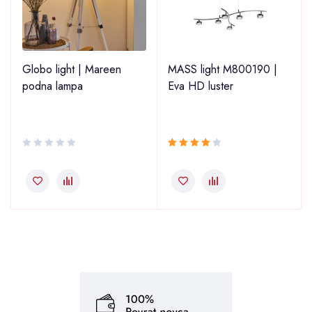
2
Globo light | Mareen
MASS light M800190 |
podna lampa
Eva HD luster
Ocjenjeno
4.00
od 5