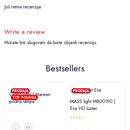
Još nema recenzija.
Write a review
Morate biti
ulogovani
da biste objavili recenziju.
Bestsellers
PRODAJA
PRODAJA
Globo light | Mareen
TOP PONUDA
2
podna lampa
MASS light M800190 |
Eva HD luster
Ocjenjeno
4.00
od