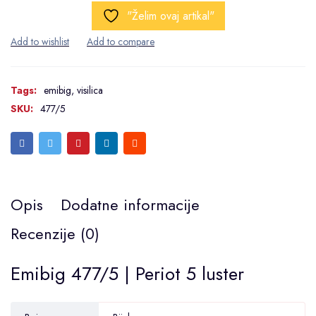
"Želim ovaj artikal"
Tags:
emibig
,
visilica
SKU:
477/5
Opis
Dodatne informacije
Recenzije (0)
Emibig 477/5 | Periot 5 luster