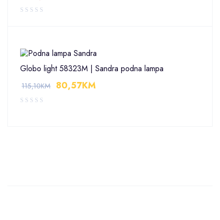
Globo light 58323M | Sandra podna lampa
80,57
KM
115,10
KM