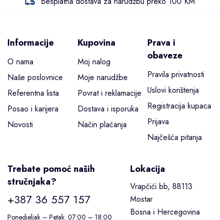
Besplatna dostava za narudžbu preko 100 KM
Informacije
Kupovina
Prava i
obaveze
O nama
Moj nalog
Pravila privatnosti
Naše poslovnice
Moje narudžbe
Uslovi korištenja
Referentna lista
Povrat i reklamacije
Registracija kupaca
Posao i karijera
Dostava i isporuka
Prijava
Novosti
Način plaćanja
Najčešća pitanja
Trebate pomoć naših
Lokacija
stručnjaka?
Vrapčići bb, 88113
+387 36 557 157
Mostar
Bosna i Hercegovina
Ponedjeljak – Petak: 07:00 – 18:00