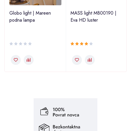
2
Globo light | Mareen
MASS light M800190 |
podna lampa
Eva HD luster
Ocjenjeno
4.00
od 5