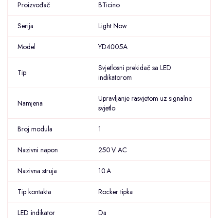
Proizvođač
BTicino
Serija
Light Now
Model
YD4005A
Svjetlosni prekidač sa LED
Tip
indikatorom
Upravljanje rasvjetom uz signalno
Namjena
svjetlo
Broj modula
1
Nazivni napon
250 V AC
Nazivna struja
10 A
Tip kontakta
Rocker tipka
LED indikator
Da