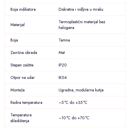
Boja indikatora
Diskretna i vidljiva u mraku
Termoplastični materijal bez
Materijal
halogena
Boja
Tamna
Završna obrada
Mat
Stepen zaštite
IP20
Otpor na udar
IK04
Montaža
Ugradna, modularna kutija
Radna temperatura
–5 °C do +35 °C
Temperatura
–10 °C do +70 °C
skladištenja