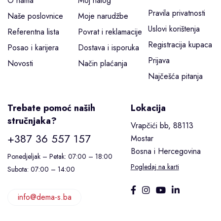
O nama
Moj nalog
Pravila privatnosti
Naše poslovnice
Moje narudžbe
Uslovi korištenja
Referentna lista
Povrat i reklamacije
Registracija kupaca
Posao i karijera
Dostava i isporuka
Prijava
Novosti
Način plaćanja
Najčešća pitanja
Trebate pomoć naših
Lokacija
stručnjaka?
Vrapčići bb, 88113
+387 36 557 157
Mostar
Bosna i Hercegovina
Ponedjeljak – Petak: 07:00 – 18:00
Pogledaj na karti
Subota: 07:00 – 14:00
info@dema-s.ba