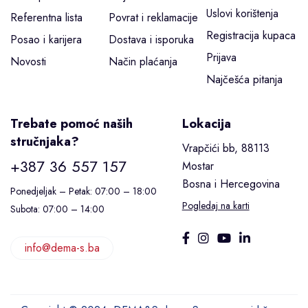
Uslovi korištenja
Referentna lista
Povrat i reklamacije
Registracija kupaca
Posao i karijera
Dostava i isporuka
Prijava
Novosti
Način plaćanja
Najčešća pitanja
Trebate pomoć naših
Lokacija
stručnjaka?
Vrapčići bb, 88113
+387 36 557 157
Mostar
Bosna i Hercegovina
Ponedjeljak – Petak: 07:00 – 18:00
Pogledaj na karti
Subota: 07:00 – 14:00
info@dema-s.ba