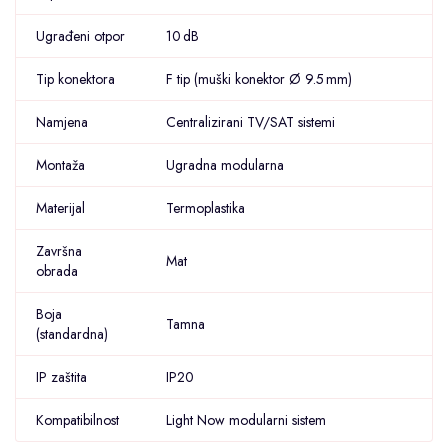
Ugrađeni otpor
10 dB
Tip konektora
F tip (muški konektor Ø 9.5 mm)
Namjena
Centralizirani TV/SAT sistemi
Montaža
Ugradna modularna
Materijal
Termoplastika
Završna
Mat
obrada
Boja
Tamna
(standardna)
IP zaštita
IP20
Kompatibilnost
Light Now modularni sistem