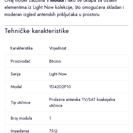
Ovaj model zauzima
1 modul
i lako se uklapa sa ostalim
elementima iz Light Now kolekcije, što omogućava skladan i
moderan izgled antenskih priključaka u prostoru.
Tehničke karakteristike
Karakteristika
Vrijednost
Proizvođač
Bticino
Serija
Light Now
Model
YD4202P10
Prolazna antenska TV/SAT koaksijalna
Tip utičnice
utičnica
Broj modula
1
Impedansa
75 Ω