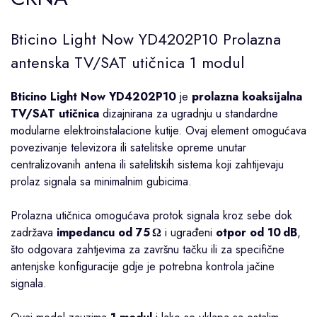
Bticino Light Now YD4202P10 Prolazna
antenska TV/SAT utičnica 1 modul
Bticino Light Now YD4202P10
je
prolazna koaksijalna
TV/SAT utičnica
dizajnirana za ugradnju u standardne
modularne elektroinstalacione kutije. Ovaj element omogućava
povezivanje televizora ili satelitske opreme unutar
centralizovanih antena ili satelitskih sistema koji zahtijevaju
prolaz signala sa minimalnim gubicima.
Prolazna utičnica omogućava protok signala kroz sebe dok
zadržava
impedancu od 75 Ω
i ugrađeni
otpor od 10 dB
,
što odgovara zahtjevima za završnu tačku ili za specifične
antenjske konfiguracije gdje je potrebna kontrola jačine
signala.