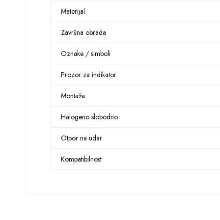
Materijal
Završna obrada
Oznake / simboli
Prozor za indikator
Montaža
Halogeno slobodno
Otpor na udar
Kompatibilnost