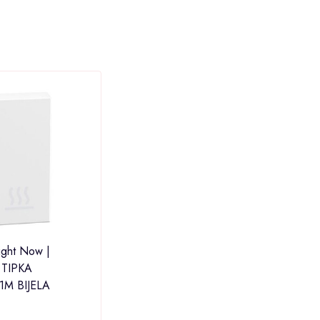
ight Now |
BTicino - Light Now |
BTici
 TIPKA
YA4802M4DD | OKVIR
YW40
1M BIJELA
4X2M CRNI
10A B