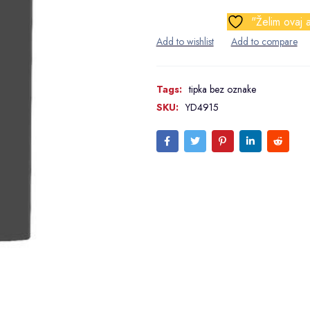
"Želim ovaj a
Tags:
tipka bez oznake
SKU:
YD4915