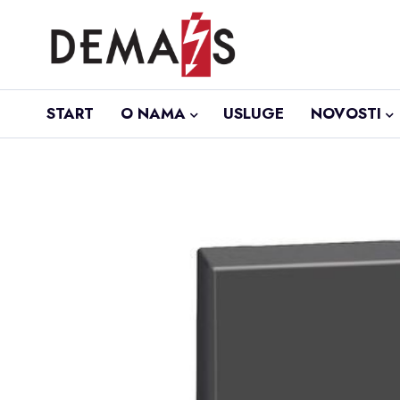
START
O NAMA
USLUGE
NOVOSTI