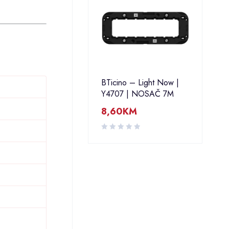
BTicino – Light Now |
Y4707 | NOSAČ 7M
8,60
KM