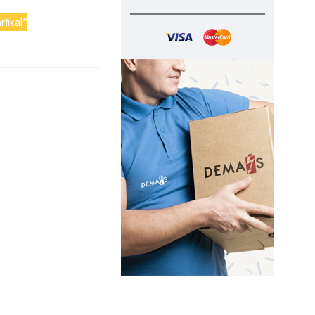
rtikal"