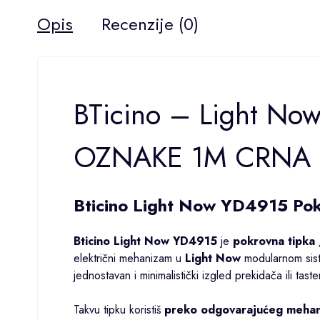
Opis
Recenzije (0)
BTicino – Light No
OZNAKE 1M CRNA
Bticino Light Now YD4915 Pok
Bticino Light Now YD4915
je
pokrovna tipka 
električni mehanizam u
Light Now
modularnom sis
jednostavan i minimalistički izgled prekidača ili taste
Takvu tipku koristiš
preko odgovarajućeg mehani