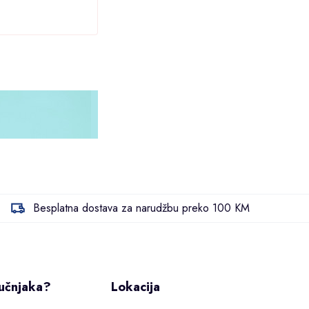
Besplatna dostava za narudžbu preko 100 KM
ručnjaka?
Lokacija