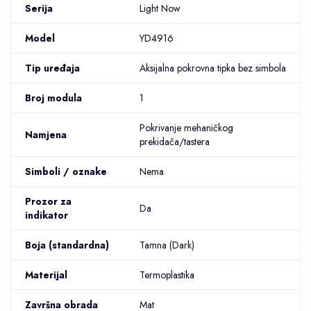
Serija
Light Now
Model
YD4916
Tip uređaja
Aksijalna pokrovna tipka bez simbola
Broj modula
1
Pokrivanje mehaničkog
Namjena
prekidača/tastera
Simboli / oznake
Nema
Prozor za
Da
indikator
Boja (standardna)
Tamna (Dark)
Materijal
Termoplastika
Završna obrada
Mat