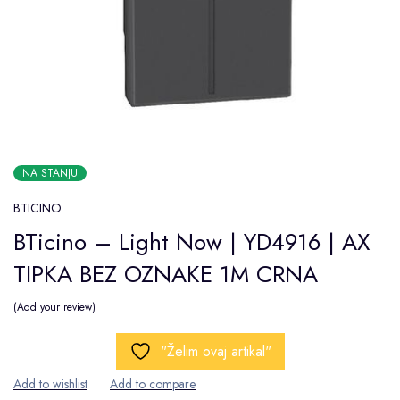
NA STANJU
BTICINO
BTicino – Light Now | YD4916 | AX
TIPKA BEZ OZNAKE 1M CRNA
Add your review
"Želim ovaj artikal"