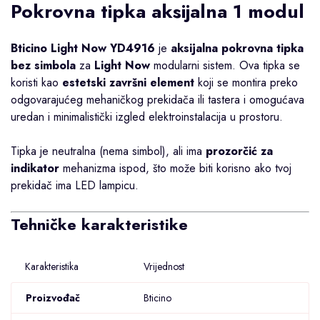
Pokrovna tipka aksijalna 1 modul
Bticino Light Now YD4916
je
aksijalna pokrovna tipka
bez simbola
za
Light Now
modularni sistem. Ova tipka se
koristi kao
estetski završni element
koji se montira preko
odgovarajućeg mehaničkog prekidača ili tastera i omogućava
uredan i minimalistički izgled elektroinstalacija u prostoru.
Tipka je neutralna (nema simbol), ali ima
prozorčić za
indikator
mehanizma ispod, što može biti korisno ako tvoj
prekidač ima LED lampicu.
Tehničke karakteristike
Karakteristika
Vrijednost
Proizvođač
Bticino