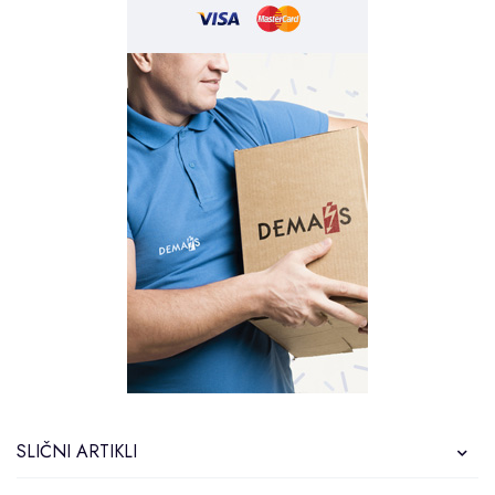
SLIČNI ARTIKLI