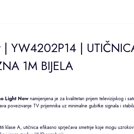
ow | YW4202P14 | UTIČNIC
NA 1M BIJELA
no
Light Now
namijenjena je za kvalitetan prijem televizijskog i sat
va povezivanje TV prijemnika uz minimalne gubitke signala i stabil
aštiti klase A, utičnica efikasno sprječava smetnje koje mogu uzrokov