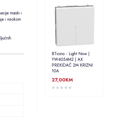
acije maski i
nja i visokom
ljučnih
BTicino - Light Now |
YW4054M2 | AX
PREKIDAČ 2M KRIZNI
10A
27,00
KM