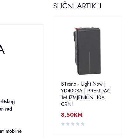
SLIČNI ARTIKLI
A
BTicino - Light Now |
YD4003A | PREKIDAČ
1M IZMJENIČNI 10A
elitskog
CRNI
an rad
8,50
KM
ati mobilne