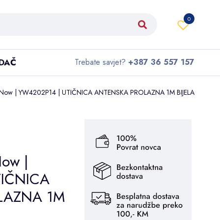
0
IDAČ
Trebate savjet?
+387 36 557 157
ht Now | YW4202P14 | UTIČNICA ANTENSKA PROLAZNA 1M BIJELA
Now |
TIČNICA
LAZNA 1M