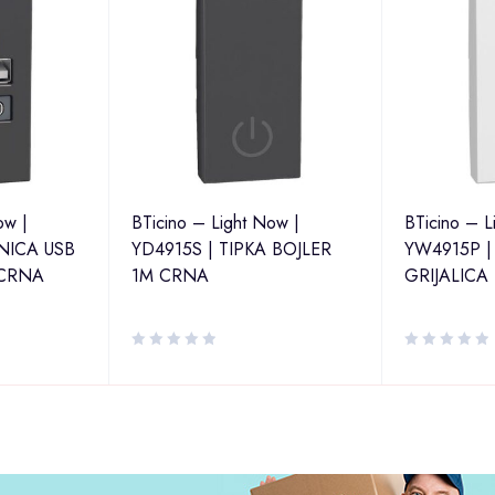
ow |
BTicino – Light Now |
BTicino – L
NICA USB
YD4915S | TIPKA BOJLER
YW4915P |
 CRNA
1M CRNA
GRIJALICA 