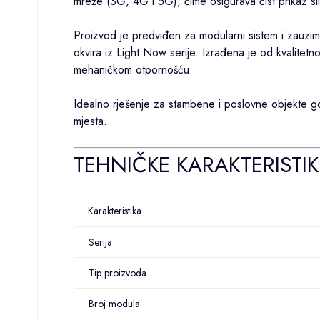
mreže (3G, 4G i 5G), čime osigurava čist prikaz sli
Proizvod je predviđen za modularni sistem i zauzim
okvira iz Light Now serije. Izrađena je od kvalitet
mehaničkom otpornošću.
Idealno rješenje za stambene i poslovne objekte gd
mjesta.
TEHNIČKE KARAKTERISTIK
Karakteristika
Serija
Tip proizvoda
Broj modula