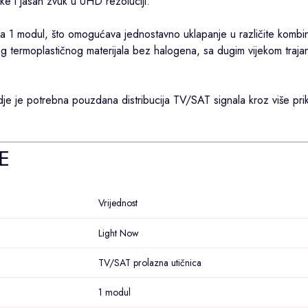
ke i jasan zvuk u UHD rezoluciji.
a 1 modul, što omogućava jednostavno uklapanje u različite kombin
nog termoplastičnog materijala bez halogena, sa dugim vijekom traja
je je potrebna pouzdana distribucija TV/SAT signala kroz više prik
E
Vrijednost
Light Now
TV/SAT prolazna utičnica
1 modul