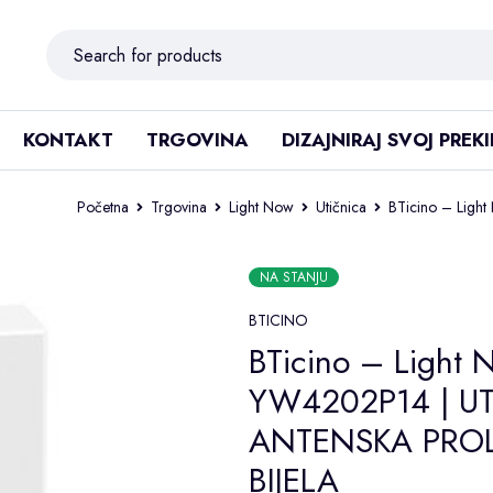
KONTAKT
TRGOVINA
DIZAJNIRAJ SVOJ PREK
Početna
Trgovina
Light Now
Utičnica
BTicino – Lig
NA STANJU
BTICINO
BTicino – Light 
YW4202P14 | U
ANTENSKA PRO
BIJELA