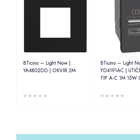
BTicino – Light Now |
BTicino – Light N
YA4802DD | OKVIR 2M
YD4191AC | UTIČ
AT6
TIP A-C 1M 15W