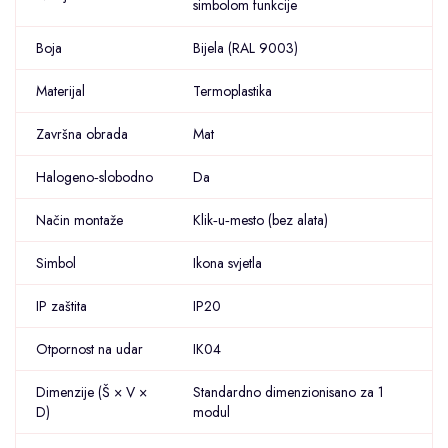
simbolom funkcije
Boja
Bijela (RAL 9003)
Materijal
Termoplastika
Završna obrada
Mat
Halogeno‑slobodno
Da
Način montaže
Klik‑u‑mesto (bez alata)
Simbol
Ikona svjetla
IP zaštita
IP20
Otpornost na udar
IK04
Dimenzije (Š × V ×
Standardno dimenzionisano za 1
D)
modul