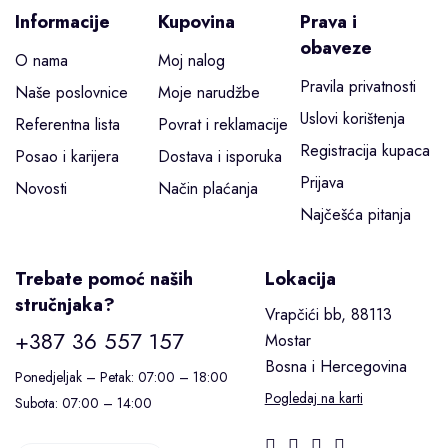
Informacije
Kupovina
Prava i
obaveze
O nama
Moj nalog
Pravila privatnosti
Naše poslovnice
Moje narudžbe
Uslovi korištenja
Referentna lista
Povrat i reklamacije
Registracija kupaca
Posao i karijera
Dostava i isporuka
Prijava
Novosti
Način plaćanja
Najčešća pitanja
Trebate pomoć naših
Lokacija
stručnjaka?
Vrapčići bb, 88113
+387 36 557 157
Mostar
Bosna i Hercegovina
Ponedjeljak – Petak: 07:00 – 18:00
Pogledaj na karti
Subota: 07:00 – 14:00