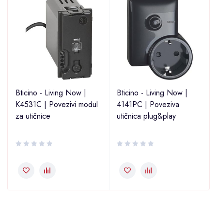
Bticino - Living Now |
Bticino - Living Now |
K4531C | Povezivi modul
4141PC | Poveziva
za utičnice
utičnica plug&play