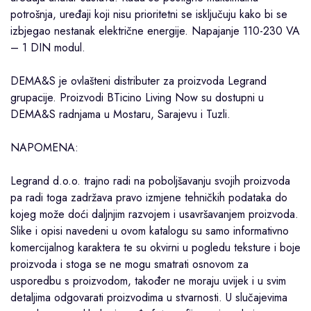
potrošnja, uređaji koji nisu prioritetni se isključuju kako bi se
izbjegao nestanak električne energije. Napajanje 110-230 VA
– 1 DIN modul.
DEMA&S je ovlašteni distributer za proizvoda
Legrand
grupacije. Proizvodi
BTicino
Living Now su dostupni u
DEMA&S radnjama u
Mostaru
,
Sarajevu
i
Tuzli
.
NAPOMENA:
Legrand d.o.o. trajno radi na poboljšavanju svojih proizvoda
pa radi toga zadržava pravo izmjene tehničkih podataka do
kojeg može doći daljnjim razvojem i usavršavanjem proizvoda.
Slike i opisi navedeni u ovom katalogu su samo informativno
komercijalnog karaktera te su okvirni u pogledu teksture i boje
proizvoda i stoga se ne mogu smatrati osnovom za
usporedbu s proizvodom, također ne moraju uvijek i u svim
detaljima odgovarati proizvodima u stvarnosti. U slučajevima