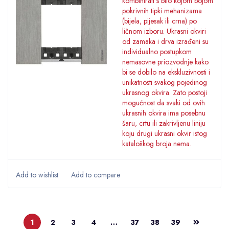
kombinirati s bilo kojom bojom
pokrivnih tipki mehanizama
(bijela, pijesak ili crna) po
ličnom izboru. Ukrasni okviri
od zamaka i drva izrađeni su
individualno postupkom
nemasovne priozvodnje kako
bi se dobilo na ekskluzivnosti i
unikatnosti svakog pojedinog
ukrasnog okvira. Zato postoji
mogućnost da svaki od ovih
ukrasnih okvira ima posebnu
šaru, crtu ili zakrivljenu liniju
koju drugi ukrasni okvir istog
kataloškog broja nema.
1
2
3
4
…
37
38
39