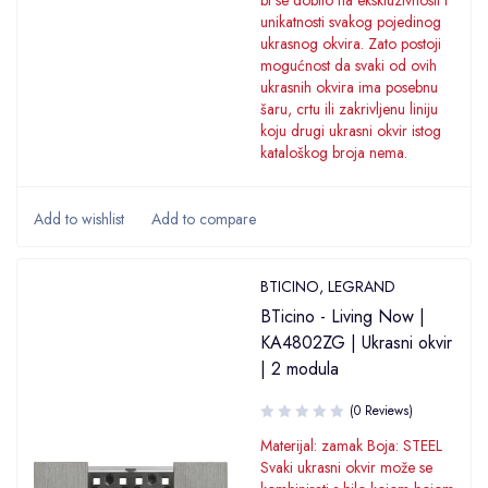
bi se dobilo na ekskluzivnosti i
unikatnosti svakog pojedinog
ukrasnog okvira. Zato postoji
mogućnost da svaki od ovih
ukrasnih okvira ima posebnu
šaru, crtu ili zakrivljenu liniju
koju drugi ukrasni okvir istog
kataloškog broja nema.
BTICINO
,
LEGRAND
BTicino - Living Now |
KA4802ZG | Ukrasni okvir
| 2 modula
(0 Reviews)
Materijal: zamak Boja: STEEL
Svaki ukrasni okvir može se