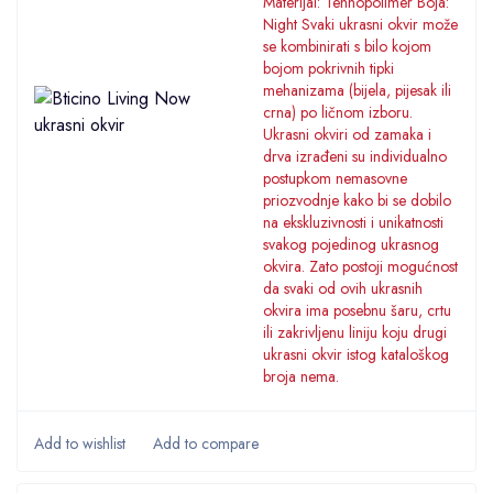
Materijal: Tehnopolimer Boja:
Night Svaki ukrasni okvir može
se kombinirati s bilo kojom
bojom pokrivnih tipki
mehanizama (bijela, pijesak ili
crna) po ličnom izboru.
Ukrasni okviri od zamaka i
drva izrađeni su individualno
postupkom nemasovne
priozvodnje kako bi se dobilo
na ekskluzivnosti i unikatnosti
svakog pojedinog ukrasnog
okvira. Zato postoji mogućnost
da svaki od ovih ukrasnih
okvira ima posebnu šaru, crtu
ili zakrivljenu liniju koju drugi
ukrasni okvir istog kataloškog
broja nema.