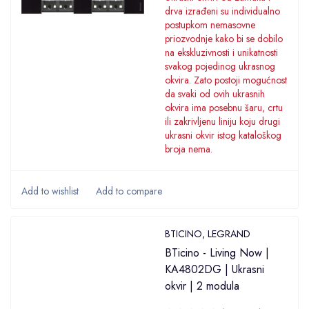
drva izrađeni su individualno
postupkom nemasovne
priozvodnje kako bi se dobilo
na ekskluzivnosti i unikatnosti
svakog pojedinog ukrasnog
okvira. Zato postoji mogućnost
da svaki od ovih ukrasnih
okvira ima posebnu šaru, crtu
ili zakrivljenu liniju koju drugi
ukrasni okvir istog kataloškog
broja nema.
BTICINO
,
LEGRAND
BTicino - Living Now |
KA4802DG | Ukrasni
okvir | 2 modula