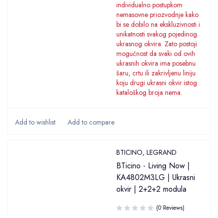
individualno postupkom
nemasovne priozvodnje kako
bi se dobilo na ekskluzivnosti i
unikatnosti svakog pojedinog
ukrasnog okvira. Zato postoji
mogućnost da svaki od ovih
ukrasnih okvira ima posebnu
šaru, crtu ili zakrivljenu liniju
koju drugi ukrasni okvir istog
kataloškog broja nema.
BTICINO
,
LEGRAND
BTicino - Living Now |
KA4802M3LG | Ukrasni
okvir | 2+2+2 modula
(0 Reviews)