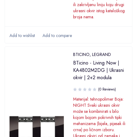
ili zakrivljenu liniju koju drugi
ukrasni okvir istog kataloškog
broja nema.
BTICINO
,
LEGRAND
BTicino - Living Now |
KA4802M2DG | Ukrasni
okvir | 2+2 modula
(0 Reviews)
Materijal: tehnopolimer Boja:
NIGHT Svaki ukrasni okvir
može se kombinirati s bilo
kojom bojom pokrivnih tipki
mehanizama (bijela, pijesak ili
crna) po ličnom izboru.
Ukrasni okviri od zamaka i