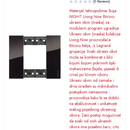
(0 Reviews)
Materijal: tehnopolimer Boja:
NIGHT Living Now Bticino
ukrasni okvir (maska) za
modularni program ugradnje.
Ukrasni okvir (maska) kolekcije
Living Now proizvođača
Bticino Italija, iz Legrand
grupacije. Svaki ukrasni okvir
može se kombinirati s bilo
kojom bojom pokrivnih tipki
mehanizama (bijela, pijesak ili
crna) po ličnom izboru.
Ukrasni okviri od zamaka i
drva izrađeni su individualno
postupkom nemasovne
priozvodnje kako bi se dobilo
na ekskluzivnosti i unikatnosti
svakog pojedinog ukrasnog
okvira. Zato postoji mogućnost
da svaki od ovih ukrasnih
okvira ima posebnu šaru, crtu