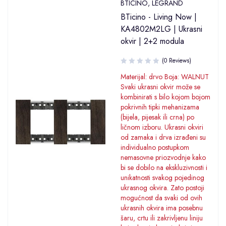
BTICINO
,
LEGRAND
BTicino - Living Now |
KA4802M2LG | Ukrasni
okvir | 2+2 modula
(0 Reviews)
Materijal: drvo Boja: WALNUT
Svaki ukrasni okvir može se
kombinirati s bilo kojom bojom
pokrivnih tipki mehanizama
(bijela, pijesak ili crna) po
ličnom izboru. Ukrasni okviri
od zamaka i drva izrađeni su
individualno postupkom
nemasovne priozvodnje kako
bi se dobilo na ekskluzivnosti i
unikatnosti svakog pojedinog
ukrasnog okvira. Zato postoji
mogućnost da svaki od ovih
ukrasnih okvira ima posebnu
šaru, crtu ili zakrivljenu liniju