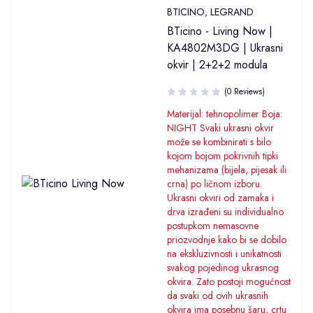
BTICINO
,
LEGRAND
BTicino - Living Now |
KA4802M3DG | Ukrasni
okvir | 2+2+2 modula
(0 Reviews)
Materijal: tehnopolimer Boja:
NIGHT Svaki ukrasni okvir
može se kombinirati s bilo
kojom bojom pokrivnih tipki
mehanizama (bijela, pijesak ili
crna) po ličnom izboru.
Ukrasni okviri od zamaka i
drva izrađeni su individualno
postupkom nemasovne
priozvodnje kako bi se dobilo
na ekskluzivnosti i unikatnosti
svakog pojedinog ukrasnog
okvira. Zato postoji mogućnost
da svaki od ovih ukrasnih
okvira ima posebnu šaru, crtu