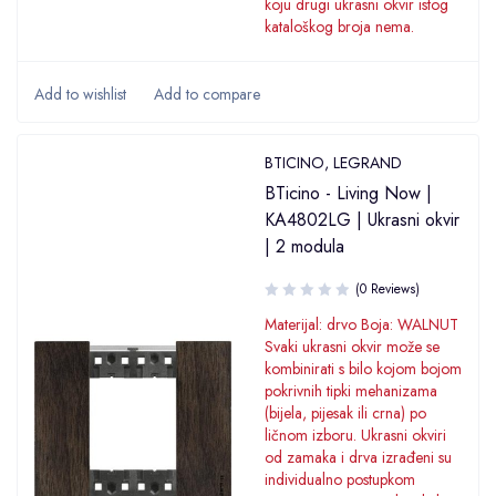
koju drugi ukrasni okvir istog
kataloškog broja nema.
BTICINO
,
LEGRAND
BTicino - Living Now |
KA4802LG | Ukrasni okvir
| 2 modula
(0 Reviews)
Materijal: drvo Boja: WALNUT
Svaki ukrasni okvir može se
kombinirati s bilo kojom bojom
pokrivnih tipki mehanizama
(bijela, pijesak ili crna) po
ličnom izboru. Ukrasni okviri
od zamaka i drva izrađeni su
individualno postupkom