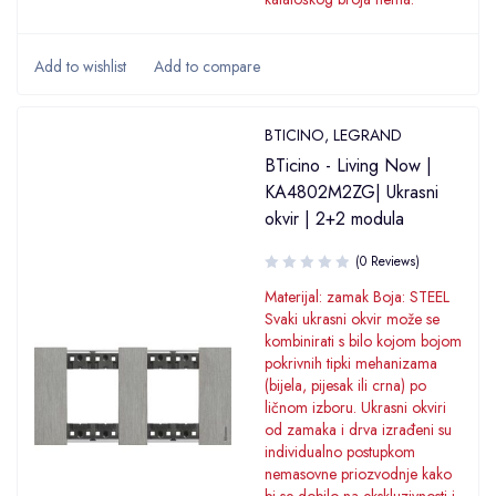
BTICINO
,
LEGRAND
BTicino - Living Now |
KA4802M2ZG| Ukrasni
okvir | 2+2 modula
(0 Reviews)
Materijal: zamak Boja: STEEL
Svaki ukrasni okvir može se
kombinirati s bilo kojom bojom
pokrivnih tipki mehanizama
(bijela, pijesak ili crna) po
ličnom izboru. Ukrasni okviri
od zamaka i drva izrađeni su
individualno postupkom
nemasovne priozvodnje kako