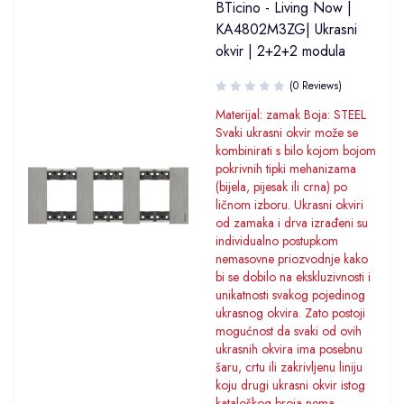
BTicino - Living Now |
KA4802M3ZG| Ukrasni
okvir | 2+2+2 modula
(0 Reviews)
Materijal: zamak Boja: STEEL
Svaki ukrasni okvir može se
kombinirati s bilo kojom bojom
pokrivnih tipki mehanizama
(bijela, pijesak ili crna) po
ličnom izboru. Ukrasni okviri
od zamaka i drva izrađeni su
individualno postupkom
nemasovne priozvodnje kako
bi se dobilo na ekskluzivnosti i
unikatnosti svakog pojedinog
ukrasnog okvira. Zato postoji
mogućnost da svaki od ovih
ukrasnih okvira ima posebnu
šaru, crtu ili zakrivljenu liniju
koju drugi ukrasni okvir istog
kataloškog broja nema.