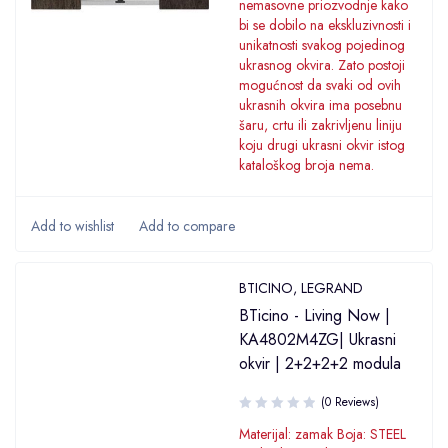
nemasovne priozvodnje kako
bi se dobilo na ekskluzivnosti i
unikatnosti svakog pojedinog
ukrasnog okvira. Zato postoji
mogućnost da svaki od ovih
ukrasnih okvira ima posebnu
šaru, crtu ili zakrivljenu liniju
koju drugi ukrasni okvir istog
kataloškog broja nema.
BTICINO
,
LEGRAND
BTicino - Living Now |
KA4802M4ZG| Ukrasni
okvir | 2+2+2+2 modula
(0 Reviews)
Materijal: zamak Boja: STEEL