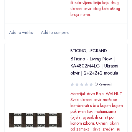
ili zakrivljenu liniju koju drugi
ukrasni okvir istog kataloškog
broja nema.
BTICINO
,
LEGRAND
BTicino - Living Now |
KA4802M4LG | Ukrasni
okvir | 2+2+2+2 modula
(0 Reviews)
Materijal: drvo Boja: WALNUT
Svaki ukrasni okvir može se
kombinirati s bilo kojom bojom
pokrivnih tipki mehanizama
(bijela, pijesak ili crna) po
ličnom izboru. Ukrasni okviri
od zamaka i drva izrađeni su