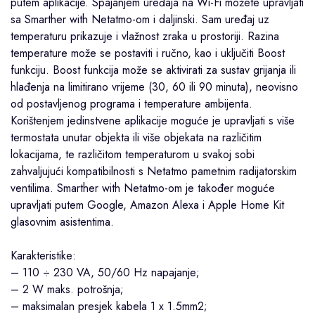
putem aplikacije. Spajanjem uređaja na Wi-Fi možete upravljati
sa Smarther with Netatmo-om i daljinski. Sam uređaj uz
temperaturu prikazuje i vlažnost zraka u prostoriji. Razina
temperature može se postaviti i ručno, kao i uključiti Boost
funkciju. Boost funkcija može se aktivirati za sustav grijanja ili
hlađenja na limitirano vrijeme (30, 60 ili 90 minuta), neovisno
od postavljenog programa i temperature ambijenta.
Korištenjem jedinstvene aplikacije moguće je upravljati s više
termostata unutar objekta ili više objekata na različitim
lokacijama, te različitom temperaturom u svakoj sobi
zahvaljujući kompatibilnosti s Netatmo pametnim radijatorskim
ventilima. Smarther with Netatmo-om je također moguće
upravljati putem Google, Amazon Alexa i Apple Home Kit
glasovnim asistentima.
Karakteristike:
– 110 ÷ 230 VA, 50/60 Hz napajanje;
– 2 W maks. potrošnja;
– maksimalan presjek kabela 1 x 1.5mm2;