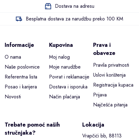
Dostava na adresu
Besplatna dostava za narudžbu preko 100 KM
Informacije
Kupovina
Prava i
obaveze
O nama
Moj nalog
Pravila privatnosti
Naše poslovnice
Moje narudžbe
Uslovi korištenja
Referentna lista
Povrat i reklamacije
Registracija kupaca
Posao i karijera
Dostava i isporuka
Prijava
Novosti
Način plaćanja
Najčešća pitanja
Trebate pomoć naših
Lokacija
stručnjaka?
Vrapčići bb, 88113