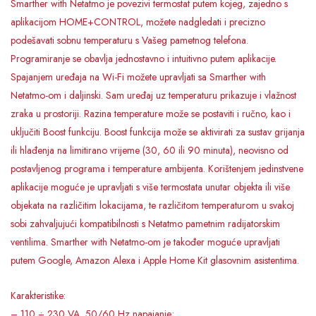
Smarther with Netatmo je povezivi termostat putem kojeg, zajedno s
aplikacijom HOME+CONTROL, možete nadgledati i precizno
podešavati sobnu temperaturu s Vašeg pametnog telefona.
Programiranje se obavlja jednostavno i intuitivno putem aplikacije.
Spajanjem uređaja na Wi-Fi možete upravljati sa Smarther with
Netatmo-om i daljinski. Sam uređaj uz temperaturu prikazuje i vlažnost
zraka u prostoriji. Razina temperature može se postaviti i ručno, kao i
uključiti Boost funkciju. Boost funkcija može se aktivirati za sustav grijanja
ili hlađenja na limitirano vrijeme (30, 60 ili 90 minuta), neovisno od
postavljenog programa i temperature ambijenta. Korištenjem jedinstvene
aplikacije moguće je upravljati s više termostata unutar objekta ili više
objekata na različitim lokacijama, te različitom temperaturom u svakoj
sobi zahvaljujući kompatibilnosti s Netatmo pametnim radijatorskim
ventilima. Smarther with Netatmo-om je također moguće upravljati
putem Google, Amazon Alexa i Apple Home Kit glasovnim asistentima.
Karakteristike:
– 110 ÷ 230 VA, 50/60 Hz napajanje;