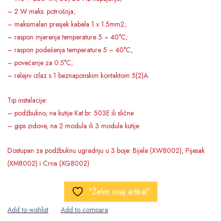
– 2 W maks. potrošnja;
– maksimalan presjek kabela 1 x 1.5mm2;
– raspon mjerenja temperature 5 ÷ 40°C;
– raspon podešenja temperature 5 ÷ 40°C,
– povećanje za 0.5°C;
– relejni izlaz s 1 beznaponskim kontaktom 5(2)A.
Tip instalacije:
– podžbukno, na kutije Kat.br. 503E ili slične
– gips zidove, na 2 modula ili 3 modula kutije
Dostupan za podžbuknu ugradnju u 3 boje: Bijela (XW8002), Pijesak
(XM8002) i Crna (XG8002)
"Želim ovaj artikal"