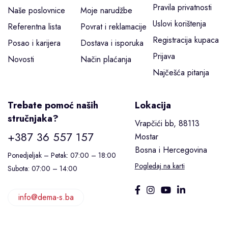
Pravila privatnosti
Naše poslovnice
Moje narudžbe
Uslovi korištenja
Referentna lista
Povrat i reklamacije
Registracija kupaca
Posao i karijera
Dostava i isporuka
Prijava
Novosti
Način plaćanja
Najčešća pitanja
Trebate pomoć naših
Lokacija
stručnjaka?
Vrapčići bb, 88113
+387 36 557 157
Mostar
Bosna i Hercegovina
Ponedjeljak – Petak: 07:00 – 18:00
Pogledaj na karti
Subota: 07:00 – 14:00
info@dema-s.ba