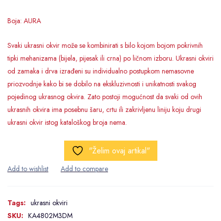
Boja: AURA
Svaki ukrasni okvir može se kombinirati s bilo kojom bojom pokrivnih
tipki mehanizama (bijela, pijesak ili crna) po ličnom izboru. Ukrasni okviri
od zamaka i drva izrađeni su individualno postupkom nemasovne
priozvodnje kako bi se dobilo na ekskluzivnosti i unikatnosti svakog
pojedinog ukrasnog okvira. Zato postoji mogućnost da svaki od ovih
ukrasnih okvira ima posebnu šaru, crtu ili zakrivljenu liniju koju drugi
ukrasni okvir istog kataloškog broja nema.
"Želim ovaj artikal"
Tags:
ukrasni okviri
SKU:
KA4802M3DM