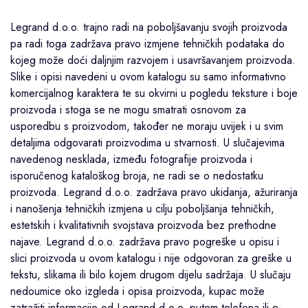
Legrand d.o.o. trajno radi na poboljšavanju svojih proizvoda
pa radi toga zadržava pravo izmjene tehničkih podataka do
kojeg može doći daljnjim razvojem i usavršavanjem proizvoda.
Slike i opisi navedeni u ovom katalogu su samo informativno
komercijalnog karaktera te su okvirni u pogledu teksture i boje
proizvoda i stoga se ne mogu smatrati osnovom za
usporedbu s proizvodom, također ne moraju uvijek i u svim
detaljima odgovarati proizvodima u stvarnosti. U slučajevima
navedenog nesklada, između fotografije proizvoda i
isporučenog kataloškog broja, ne radi se o nedostatku
proizvoda. Legrand d.o.o. zadržava pravo ukidanja, ažuriranja
i nanošenja tehničkih izmjena u cilju poboljšanja tehničkih,
estetskih i kvalitativnih svojstava proizvoda bez prethodne
najave. Legrand d.o.o. zadržava pravo pogreške u opisu i
slici proizvoda u ovom katalogu i nije odgovoran za greške u
tekstu, slikama ili bilo kojem drugom dijelu sadržaja. U slučaju
nedoumice oko izgleda i opisa proizvoda, kupac može
zatražiti informacije od Legrand d.o.o. putem telefona ili e-