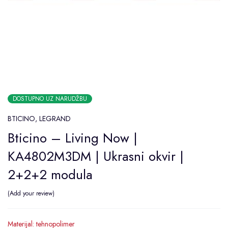
DOSTUPNO UZ NARUDŽBU
BTICINO
,
LEGRAND
Bticino – Living Now |
KA4802M3DM | Ukrasni okvir |
2+2+2 modula
Add your review
Materijal: tehnopolimer