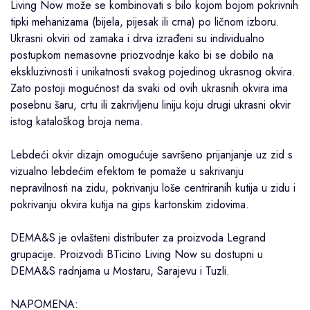
Living Now može se kombinovati s bilo kojom bojom pokrivnih
tipki mehanizama (bijela, pijesak ili crna) po ličnom izboru.
Ukrasni okviri od zamaka i drva izrađeni su individualno
postupkom nemasovne priozvodnje kako bi se dobilo na
ekskluzivnosti i unikatnosti svakog pojedinog ukrasnog okvira.
Zato postoji mogućnost da svaki od ovih ukrasnih okvira ima
posebnu šaru, crtu ili zakrivljenu liniju koju drugi ukrasni okvir
istog kataloškog broja nema.
Lebdeći okvir dizajn omogućuje savršeno prijanjanje uz zid s
vizualno lebdećim efektom te pomaže u sakrivanju
nepravilnosti na zidu, pokrivanju loše centriranih kutija u zidu i
pokrivanju okvira kutija na gips kartonskim zidovima.
DEMA&S je ovlašteni distributer za proizvoda Legrand
grupacije. Proizvodi BTicino Living Now su dostupni u
DEMA&S radnjama u
Mostaru
,
Sarajevu
i
Tuzli
.
NAPOMENA: