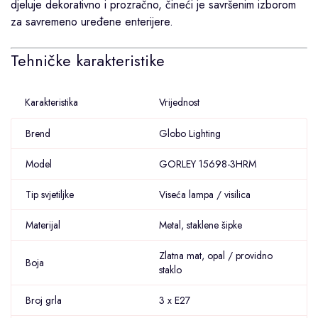
djeluje dekorativno i prozračno, čineći je savršenim izborom
za savremeno uređene enterijere.
Tehničke karakteristike
Karakteristika
Vrijednost
Brend
Globo Lighting
Model
GORLEY 15698-3HRM
Tip svjetiljke
Viseća lampa / visilica
Materijal
Metal, staklene šipke
Zlatna mat, opal / providno
Boja
staklo
Broj grla
3 x E27