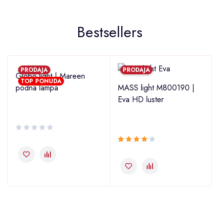
Bestsellers
PRODAJA
PRODAJA
Globo light | Mareen
TOP PONUDA
2
podna lampa
MASS light M800190 |
Eva HD luster
Ocjenjeno
4.00
od 5