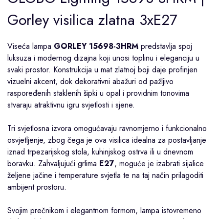
Gorley visilica zlatna 3xE27
Viseća lampa
GORLEY 15698-3HRM
predstavlja spoj
luksuza i modernog dizajna koji unosi toplinu i eleganciju u
svaki prostor. Konstrukcija u mat zlatnoj boji daje profinjen
vizuelni akcent, dok dekorativni abažuri od pažljivo
raspoređenih staklenih šipki u opal i providnim tonovima
stvaraju atraktivnu igru svjetlosti i sjene.
Tri svjetlosna izvora omogućavaju ravnomjerno i funkcionalno
osvjetljenje, zbog čega je ova visilica idealna za postavljanje
iznad trpezarijskog stola, kuhinjskog ostrva ili u dnevnom
boravku. Zahvaljujući grlima
E27
, moguće je izabrati sijalice
željene jačine i temperature svjetla te na taj način prilagoditi
ambijent prostoru.
Svojim prečnikom i elegantnom formom, lampa istovremeno