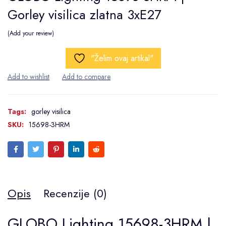
Gorley visilica zlatna 3xE27
Add your review
"Želim ovaj artikal"
Tags:
gorley visilica
SKU:
15698-3HRM
Opis
Recenzije (0)
GLOBO Lighting 15698-3HRM |