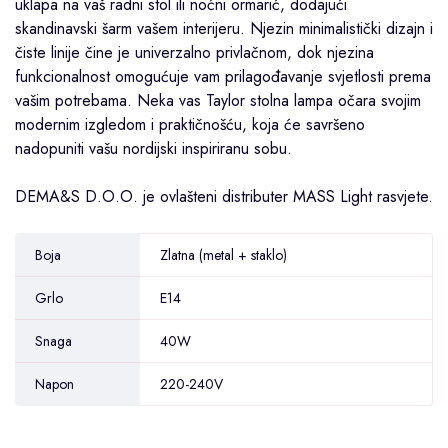
uklapa na vaš radni stol ili noćni ormarić, dodajući
skandinavski šarm vašem interijeru. Njezin minimalistički dizajn i
čiste linije čine je univerzalno privlačnom, dok njezina
funkcionalnost omogućuje vam prilagođavanje svjetlosti prema
vašim potrebama. Neka vas Taylor stolna lampa očara svojim
modernim izgledom i praktičnošću, koja će savršeno
nadopuniti vašu nordijski inspiriranu sobu.
DEMA&S
D.O.O. je ovlašteni distributer MASS Light rasvjete.
Boja
Zlatna (metal + staklo)
Grlo
E14
Snaga
40W
Napon
220-240V