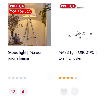
PRODAJA
PRODAJA
TOP PONUDA
2
Globo light | Mareen
MASS light M800190 |
podna lampa
Eva HD luster
Ocjenjeno
4.00
od 5