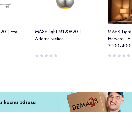
90 | Eva
MASS light M190820 |
MASS Light Z
Adorna visilica
Harvard LE
3000/400