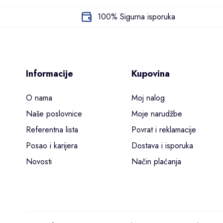
100% Sigurna isporuka
Informacije
Kupovina
O nama
Moj nalog
Naše poslovnice
Moje narudžbe
Referentna lista
Povrat i reklamacije
Posao i karijera
Dostava i isporuka
Novosti
Način plaćanja