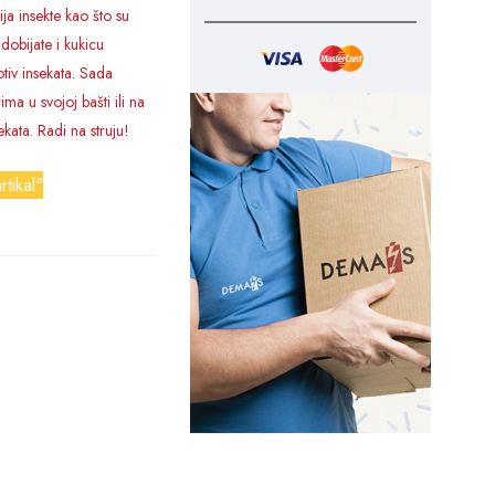
ija insekte kao što su
obijate i kukicu
iv insekata. Sada
ma u svojoj bašti ili na
kata. Radi na struju!
rtikal"