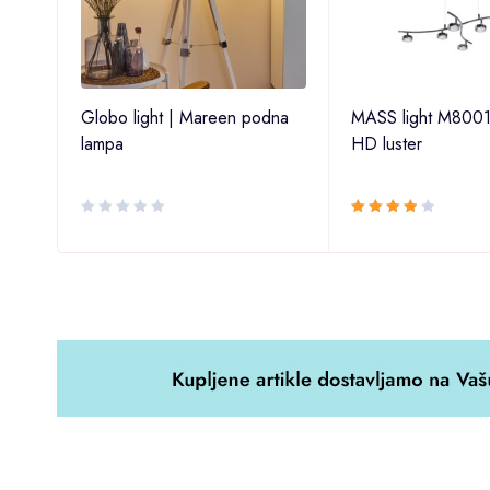
 |
Globo light | Mareen podna
MASS light M8001
lampa
HD luster
Ocjenjeno
4.00
od 5