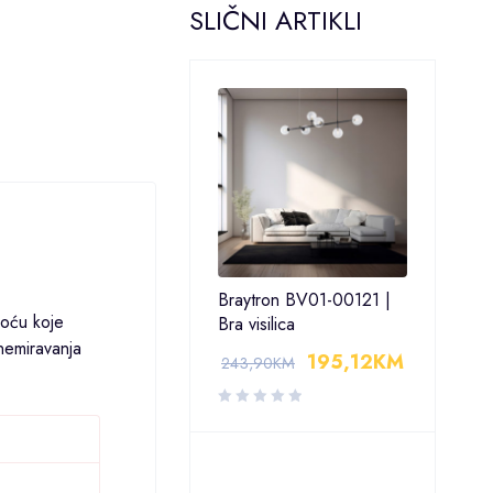
SLIČNI ARTIKLI
Braytron BV01-00121 |
moću koje
Bra visilica
znemiravanja
195,12
KM
243,90
KM