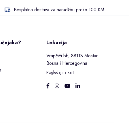
Besplatna dostava za narudžbu preko 100 KM
ručnjaka?
Lokacija
Vrapčići bb, 88113 Mostar
Bosna i Hercegovina
0
Pogledaj na karti