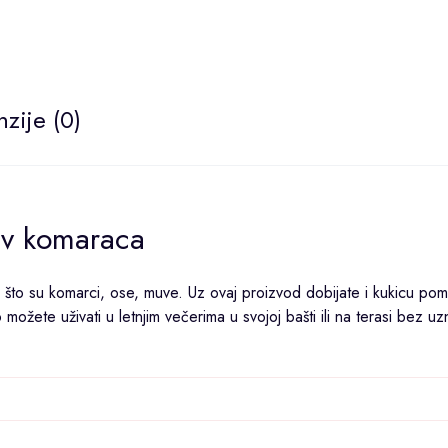
zije (0)
iv komaraca
ao što su komarci, ose, muve. Uz ovaj proizvod dobijate i kukicu po
ožete uživati u letnjim večerima u svojoj bašti ili na terasi bez u