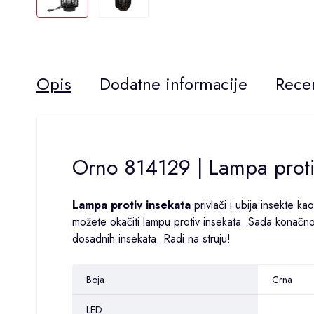
Opis
Dodatne informacije
Recen
Orno 814129 | Lampa prot
Lampa protiv insekata
privlači i ubija insekte k
možete okačiti lampu protiv insekata. Sada konačno m
dosadnih insekata. Radi na struju!
Boja
Crna
LED