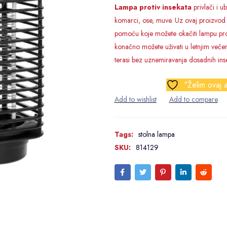
Lampa protiv insekata
privlači i ub
komarci, ose, muve. Uz ovaj proizvod d
pomoću koje možete okačiti lampu prot
konačno možete uživati u letnjim večeri
terasi bez uznemiravanja dosadnih inse
"Želim ovaj a
Tags:
stolna lampa
SKU:
814129